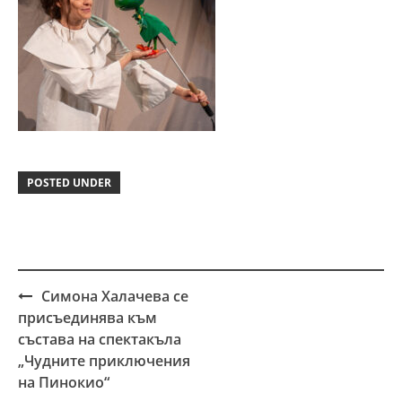
POSTED UNDER
Симона Халачева се
Post
присъединява към
navigation
съставa на спектакълa
„Чудните приключения
на Пинокио“