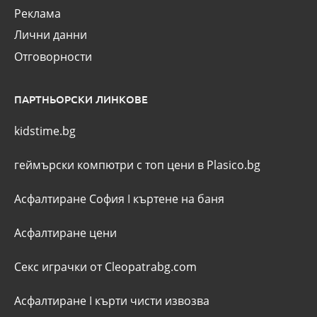
Реклама
Лични данни
Отговорности
ПАРТНЬОРСКИ ЛИНКОВЕ
kidstime.bg
геймърски компютри с топ цени в Plasico.bg
Асфалтиране София
I
къртене на баня
Асфалтиране цени
Секс играчки от Cleopatrabg.com
Асфалтиране
I
кърти чисти извозва