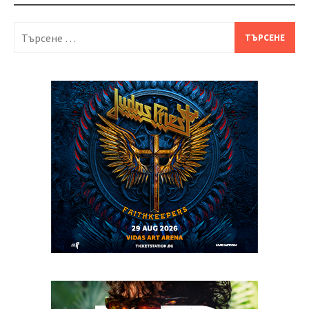
Търсене
за: