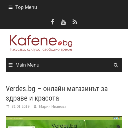
Skip
Top Menu
to
content
Main Menu
Verdes.bg – онлайн магазинът за
здраве и красота
31.01.2019
Мария Иванова