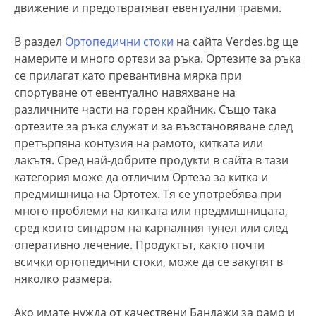
движение и предотвратяват евентуални травми.
В раздел
Ортопедични стоки
на сайта Verdes.bg ще
намерите и много ортези за ръка. Ортезите за ръка
се прилагат като превантивна мярка при
спортуване от евентуално навяхване на
различните части на горен крайник. Също така
ортезите за ръка служат и за възстановяване след
претърпяна контузия на рамото, китката или
лакътя. Сред най-добрите продукти в сайта в тази
категория може да отличим Ортеза за китка и
предмишница на Ортотех. Тя се употребява при
много проблеми на китката или предмишницата,
сред които синдром на карпалния тунел или след
оперативно лечение. Продуктът, както почти
всички ортопедични стоки, може да се закупят в
няколко размера.
Ако имате нужда от качествени Бандажи за рамо и