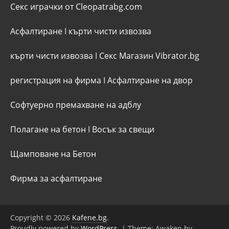
Секс играчки от Cleopatrabg.com
Асфалтиране
I
кърти чисти извозва
кърти чисти извозва
I
Секс Магазин Vibrator.bg
регистрация на фирма
I
Асфалтиране на двор
Софтуерно премахване на адблу
Полагане на бетон
I
Восък за свещи
Щамповане на Бетон
Фирма за асфалтиране
Copyright © 2026
Kafene.bg
.
Proudly powered by
WordPress
.
|
Theme: Awaken by