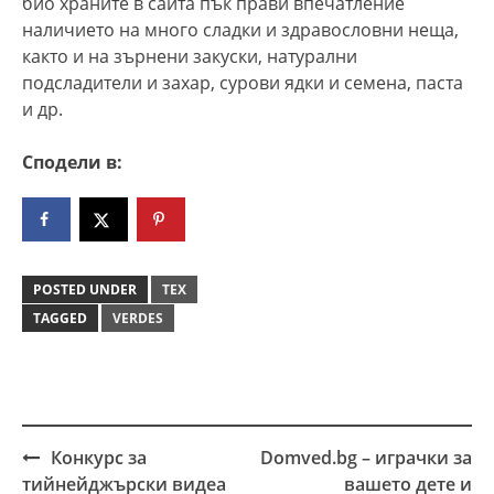
био храните в сайта пък прави впечатление
наличието на много сладки и здравословни неща,
както и на зърнени закуски, натурални
подсладители и захар, сурови ядки и семена, паста
и др.
Сподели в:
POSTED UNDER
ТЕХ
TAGGED
VERDES
Конкурс за
Domved.bg – играчки за
Post
тийнейджърски видеа
вашето дете и