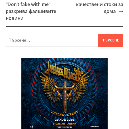
navigation
“Don’t fake with me”
качествени стоки за
разкрива фалшивите
дома
новини
Търсене
за: