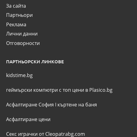
За сайта
Партньори
Реклама
Лични данни
Отговорности
ПАРТНЬОРСКИ ЛИНКОВЕ
kidstime.bg
геймърски компютри с топ цени в Plasico.bg
Асфалтиране София
I
къртене на баня
Асфалтиране цени
Секс играчки от Cleopatrabg.com