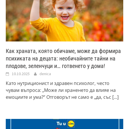
Как храната, която обичаме, може да формира
психиката на децата: необичайните тайни на
плодове, зеленчуци и… готвенето у дома!
10.10.2025
denica
Като нутриционист и здравен психолог, често
чувам въпроса: „Може ли храненето да влияе на
емоциите и ума?“ Отговорът не само e „да, със
[...]