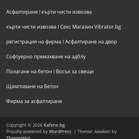
Асфалтиране
I
кърти чисти извозва
кърти чисти извозва
I
Секс Магазин Vibrator.bg
регистрация на фирма
I
Асфалтиране на двор
Софтуерно премахване на адблу
Полагане на бетон
I
Восък за свещи
Щамповане на Бетон
Фирма за асфалтиране
Copyright © 2026
Kafene.bg
.
Proudly powered by
WordPress
.
|
Theme: Awaken by
ThemezHut
.