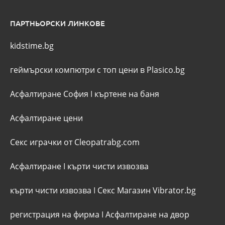
ПАРТНЬОРСКИ ЛИНКОВЕ
kidstime.bg
геймърски компютри с топ цени в Plasico.bg
Асфалтиране София
I
къртене на баня
Асфалтиране цени
Секс играчки от Cleopatrabg.com
Асфалтиране
I
кърти чисти извозва
кърти чисти извозва
I
Секс Магазин Vibrator.bg
регистрация на фирма
I
Асфалтиране на двор