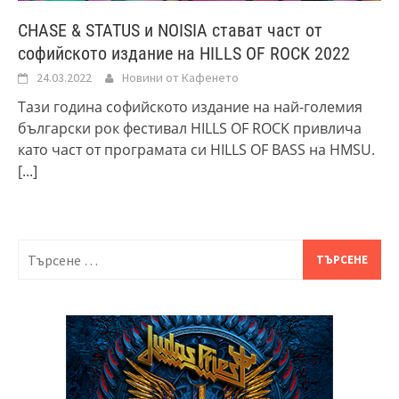
CHASE & STATUS и NOISIA стават част от
софийското издание на HILLS OF ROCK 2022
24.03.2022
Новини от Кафенето
Тази година софийското издание на най-големия
български рок фестивал HILLS OF ROCK привлича
като част от програмата си HILLS OF BASS на HMSU.
[...]
Търсене
за: