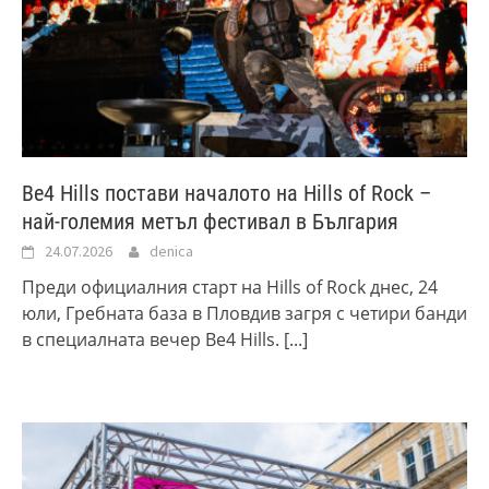
Be4 Hills постави началото на Hills of Rock –
най-големия метъл фестивал в България
24.07.2026
denica
Преди официалния старт на Hills of Rock днес, 24
юли, Гребната база в Пловдив загря с четири банди
в специалната вечер Be4 Hills.
[...]