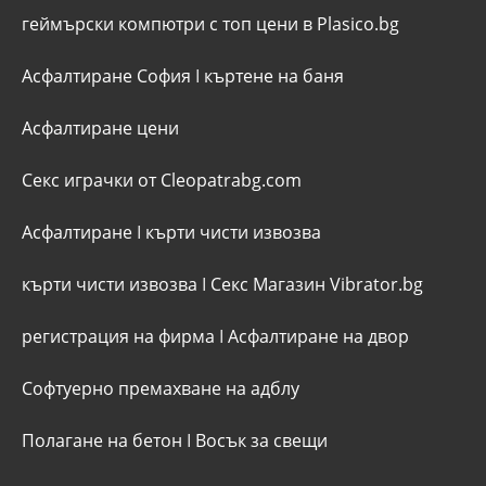
геймърски компютри с топ цени в Plasico.bg
Асфалтиране София
I
къртене на баня
Асфалтиране цени
Секс играчки от Cleopatrabg.com
Асфалтиране
I
кърти чисти извозва
кърти чисти извозва
I
Секс Магазин Vibrator.bg
регистрация на фирма
I
Асфалтиране на двор
Софтуерно премахване на адблу
Полагане на бетон
I
Восък за свещи