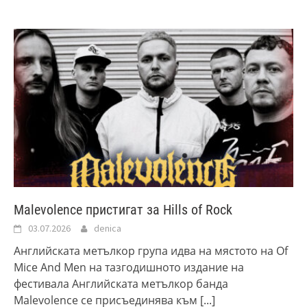
Malevolence пристигат за Hills of Rock
03.07.2026
denica
Английската метълкор група идва на мястото на Of
Mice And Men на тазгодишното издание на
фестивала Английската метълкор банда
Malevolence се присъединява към
[...]