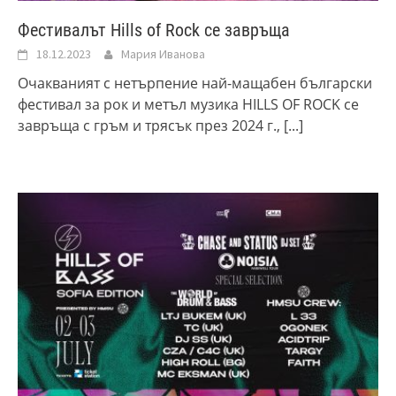
Фестивалът Hills of Rock се завръща
18.12.2023
Мария Иванова
Очакваният с нетърпение най-мащабен български
фестивал за рок и метъл музика HILLS OF ROCK се
завръща с гръм и трясък през 2024 г.,
[...]