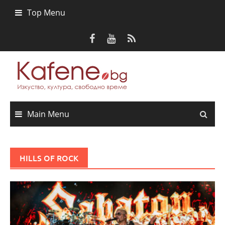
Skip
Top Menu
to
content
Main Menu
HILLS OF ROCK