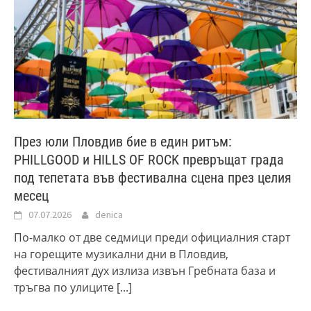
През юли Пловдив бие в един ритъм:
PHILLGOOD и HILLS OF ROCK превръщат града
под тепетата във фестивална сцена през целия
месец
07.07.2026
denica
По-малко от две седмици преди официалния старт
на горещите музикални дни в Пловдив,
фестивалният дух излиза извън Гребната база и
тръгва по улиците
[...]