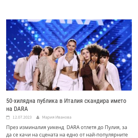
50-хилядна публика в Италия скандира името
на DARA
12.07.2023
Мария Иванова
През изминалия уикенд DARA отлетя до Пулия, за
да се качи на сцената на едно от най-популярните