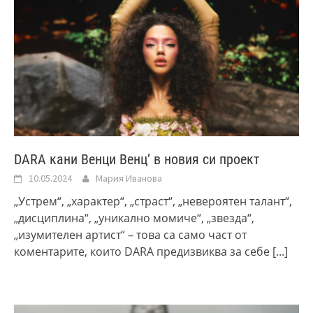
DARA кани Венци Венц’ в новия си проект
10.05.2024
Мария Иванова
„Устрем“, „характер“, „страст“, „невероятен талант“,
„дисциплина“, „уникално момиче“, „звезда“,
„изумителен артист“ – това са само част от
коментарите, които DARA предизвиква за себе
[...]