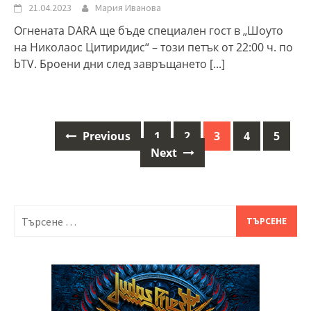
21.04.2023
Мария Иванова
Огнената DARA ще бъде специален гост в „Шоуто
на Николаос Цитиридис“ – този петък от 22:00 ч. по
bTV. Броени дни след завръщането
[...]
Previous
1
2
3
4
5
Posts
Next
navigation
Търсене
за: