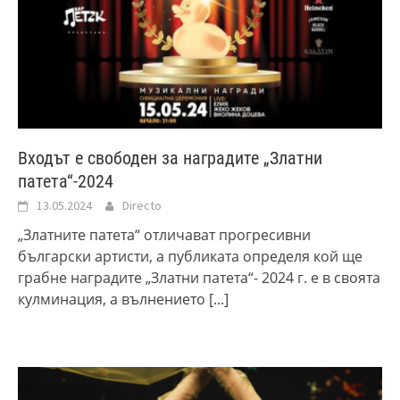
Входът е свободен за наградите „Златни
патета“-2024
13.05.2024
Directo
„Златните патета“ отличават прогресивни
български артисти, а публиката определя кой ще
грабне наградите „Златни патета“- 2024 г. е в своята
кулминация, а вълнението
[...]