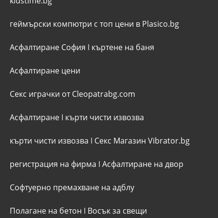
kidstime.bg
геймърски компютри с топ цени в Plasico.bg
Асфалтиране София
I
къртене на баня
Асфалтиране цени
Секс играчки от Cleopatrabg.com
Асфалтиране
I
кърти чисти извозва
кърти чисти извозва
I
Секс Магазин Vibrator.bg
регистрация на фирма
I
Асфалтиране на двор
Софтуерно премахване на адблу
Полагане на бетон
I
Восък за свещи