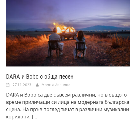
DARA и Bobo с обща песен
27.11.2023
Мария Иванова
DARA и Bobo са две съвсем различни, но в същото
време приличащи си лица на модерната българска
сцена. На пръв поглед тичат в различни музикални
коридори,
[...]