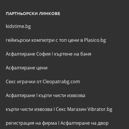
ПАРТНЬОРСКИ ЛИНКОВЕ
kidstime.bg
геймърски компютри с топ цени в Plasico.bg
Асфалтиране София
I
къртене на баня
Асфалтиране цени
Секс играчки от Cleopatrabg.com
Асфалтиране
I
кърти чисти извозва
кърти чисти извозва
I
Секс Магазин Vibrator.bg
регистрация на фирма
I
Асфалтиране на двор