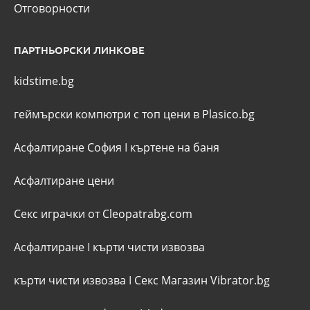
Отговорности
ПАРТНЬОРСКИ ЛИНКОВЕ
kidstime.bg
геймърски компютри с топ цени в Plasico.bg
Асфалтиране София
I
къртене на баня
Асфалтиране цени
Секс играчки от Cleopatrabg.com
Асфалтиране
I
кърти чисти извозва
кърти чисти извозва
I
Секс Магазин Vibrator.bg