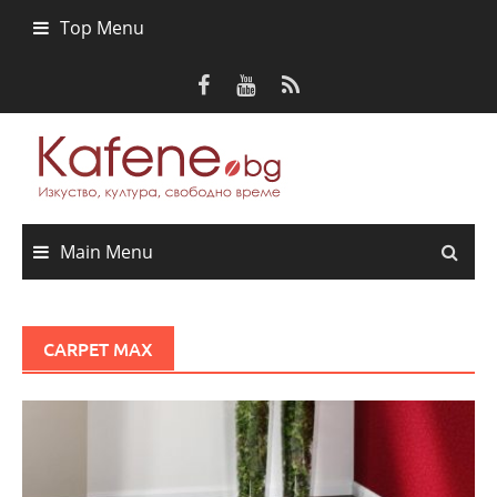
Skip
Top Menu
to
content
Main Menu
CARPET MAX