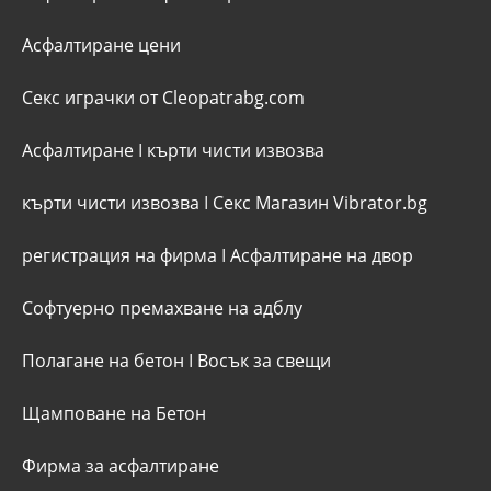
Асфалтиране цени
Секс играчки от Cleopatrabg.com
Асфалтиране
I
кърти чисти извозва
кърти чисти извозва
I
Секс Магазин Vibrator.bg
регистрация на фирма
I
Асфалтиране на двор
Софтуерно премахване на адблу
Полагане на бетон
I
Восък за свещи
Щамповане на Бетон
Фирма за асфалтиране