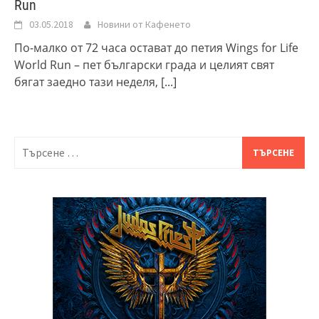
Run
03.05.2018
Новини от Кафенето
По-малко от 72 часа остават до петия Wings for Life
World Run – пет български града и целият свят
бягат заедно тази неделя,
[...]
Търсене
за: