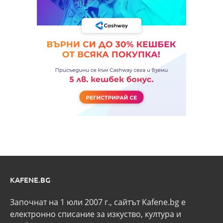
KAFENE.BG
Започнат на 1 юли 2007 г., сайтът Kafene.bg e
eлектронно списание за изкуство, култура и