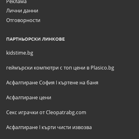
Реклама
Лични данни
Отговорности
ПАРТНЬОРСКИ ЛИНКОВЕ
kidstime.bg
геймърски компютри с топ цени в Plasico.bg
Асфалтиране София
I
къртене на баня
Асфалтиране цени
Секс играчки от Cleopatrabg.com
Асфалтиране
I
кърти чисти извозва