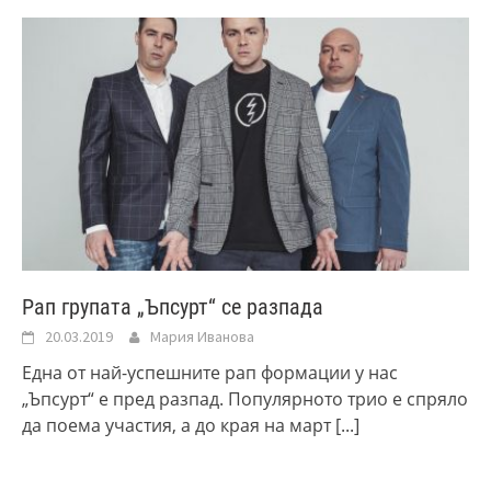
Рап групата „Ъпсурт“ се разпада
20.03.2019
Мария Иванова
Една от най-успешните рап формации у нас
„Ъпсурт“ е пред разпад. Популярното трио е спряло
да поема участия, а до края на март
[...]