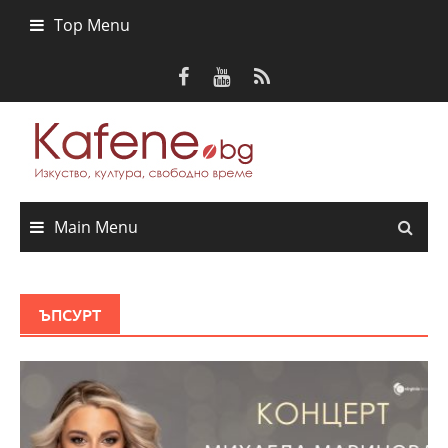
Skip
Top Menu
to
content
Main Menu
ЪПСУРТ