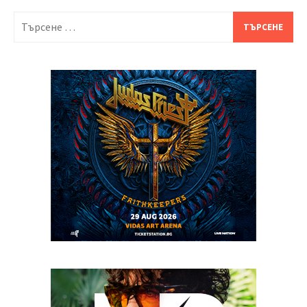
Търсене
за: