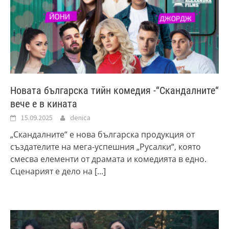
Новата българска тийн комедия -“Скандалните“
вече е в кината
15.09.2025
denica
„Скандалните“ е нова българска продукция от
създателите на мега-успешния „Русалки“, която
смесва елементи от драмата и комедията в едно.
Сценарият е дело на
[...]