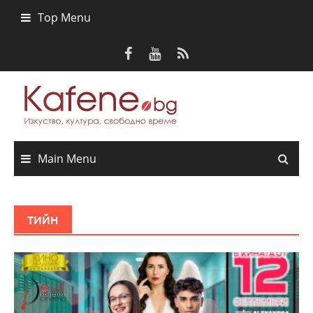
Skip
Top Menu
to
content
Main Menu
ТИЙН