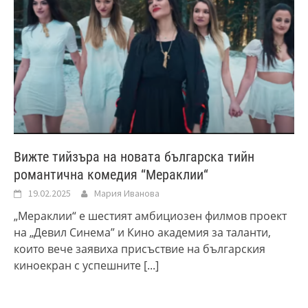
Вижте тийзъра на новата българска тийн
романтична комедия ‘‘Мераклии“
19.02.2025
Мария Иванова
„Мераклии“ е шестият амбициозен филмов проект
на „Девил Синема” и Кино академия за таланти,
които вече заявиха присъствие на българския
киноекран с успешнитe
[...]