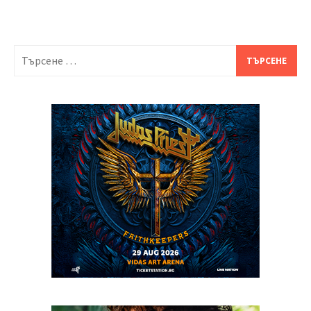
Търсене
за: