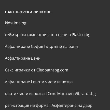
ПАРТНЬОРСКИ ЛИНКОВЕ
kidstime.bg
геймърски компютри с топ цени в Plasico.bg
Асфалтиране София
I
къртене на баня
Асфалтиране цени
Секс играчки от Cleopatrabg.com
Асфалтиране
I
кърти чисти извозва
кърти чисти извозва
I
Секс Магазин Vibrator.bg
регистрация на фирма
I
Асфалтиране на двор