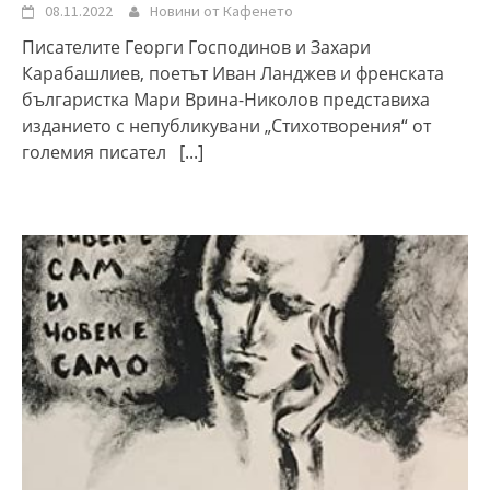
08.11.2022
Новини от Кафенето
Писателите Георги Господинов и Захари
Карабашлиев, поетът Иван Ланджев и френската
българистка Мари Врина-Николов представиха
изданието с непубликувани „Стихотворения“ от
големия писател
[...]