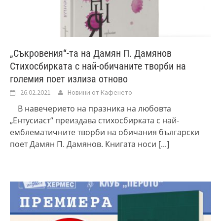
„Съкровения“-та на Дамян П. Дамянов
Стихосбирката с най-обичаните творби на
големия поет излиза отново
26.02.2021
Новини от Кафенето
В навечерието на празника на любовта
„Ентусиаст“ преиздава стихосбирката с най-
емблематичните творби на обичания български
поет Дамян П. Дамянов. Книгата носи
[...]