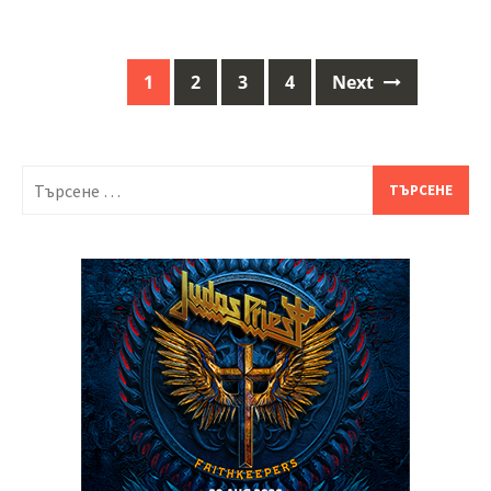
1
2
3
4
Next
Posts
navigation
Търсене
за: