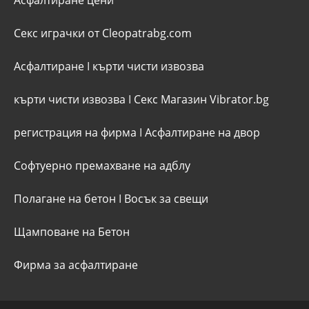
Секс играчки от Cleopatrabg.com
Асфалтиране
I
кърти чисти извозва
кърти чисти извозва
I
Секс Магазин Vibrator.bg
регистрация на фирма
I
Асфалтиране на двор
Софтуерно премахване на адблу
Полагане на бетон
I
Восък за свещи
Щамповане на Бетон
Фирма за асфалтиране