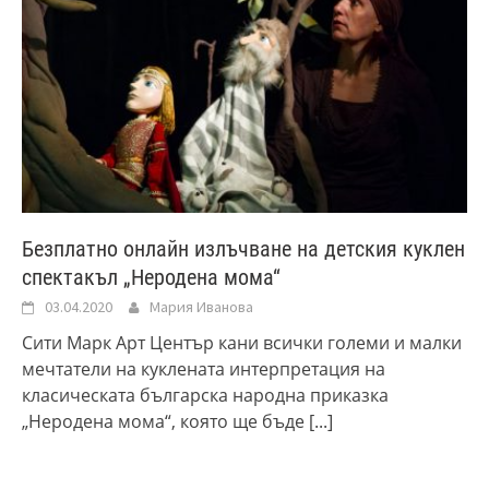
Безплатно онлайн излъчване на детския куклен
спектакъл „Неродена мома“
03.04.2020
Мария Иванова
Сити Марк Арт Център кани всички големи и малки
мечтатели на куклената интерпретация на
класическата българска народна приказка
„Неродена мома“, която ще бъде
[...]