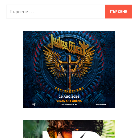
Търсене
за: