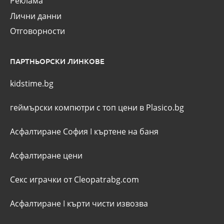
Реклама
Лични данни
Отговорности
ПАРТНЬОРСКИ ЛИНКОВЕ
kidstime.bg
геймърски компютри с топ цени в Plasico.bg
Асфалтиране София
I
къртене на баня
Асфалтиране цени
Секс играчки от Cleopatrabg.com
Асфалтиране
I
кърти чисти извозва