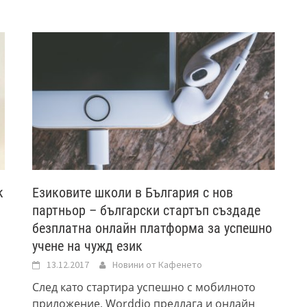
к
Езиковите школи в България с нов
партньор – български стартъп създаде
безплатна онлайн платформа за успешно
учене на чужд език
13.12.2017
Новини от Кафенето
След като стартира успешно с мобилното
приложение, Worddio предлага и онлайн