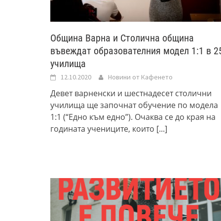
Община Варна и Столична община
въвеждат образователния модел 1:1 в 2
училища
12.10.2020
Новини от Кафенето
Девет варненски и шестнадесет столични
училища ще започнат обучение по модела
1:1 (“Едно към едно”). Очаква се до края на
годината учениците, които
[...]