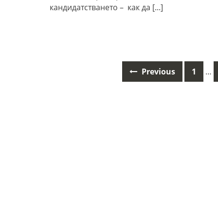
кандидатстването – как да
[...]
Previous
1
…
Posts
navigation