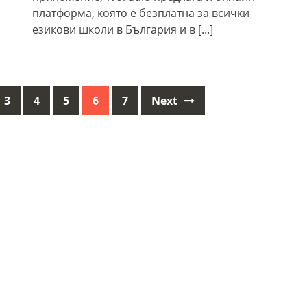
платформа, която e безплатнa за всички
езикови школи в България и в
[...]
3
4
5
6
7
Next