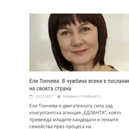
Ели Тончева: В чужбина всеки е послани
на своята страна
20.12.2017
Новини от Кафенето
Eли Тончева е двигателната сила зад
консултантска агенция „ЕДЛАНТА“, която
превежда младите кандидати и техните
семейства през процеса на