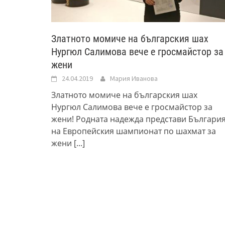
Златното момиче на българския шах
Нургюл Салимова вече е гросмайстор за
жени
24.04.2019
Мария Иванова
Златното момиче на българския шах
Нургюл Салимова вече е гросмайстор за
жени! Родната надежда представи Българи
на Европейския шампионат по шахмат за
жени
[...]