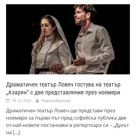
Драматичен театър Ловеч гостува на театър
„Азарян“ с две представления през ноември
01.11.2021
Мария Иванова
Драматичен театър Ловеч ще представи през
ноември за първи път пред софийска публика две
от най-новите постановки в репертоара си – „Духът
на
[...]