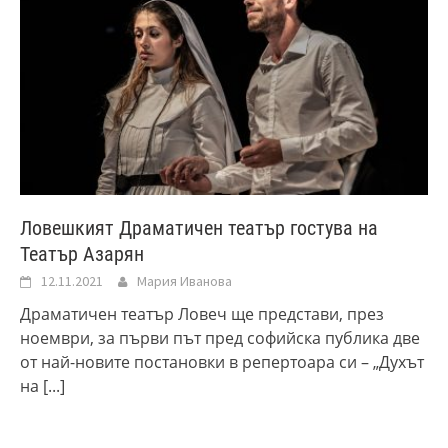
Ловешкият Драматичен театър гостува на
Театър Азарян
12.11.2021
Мария Иванова
Драматичен театър Ловеч ще представи, през
ноември, за първи път пред софийска публика две
от най-новите постановки в репертоара си – „Духът
на
[...]