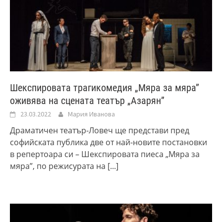
Шекспировата трагикомедия „Мяра за мяра”
оживява на сцената театър „Азарян”
23.03.2022
Мария Иванова
Драматичен театър-Ловеч ще представи пред
софийската публика две от най-новите постановки
в репертоара си – Шекспировата пиеса „Мяра за
мяра”, по режисурата на
[...]