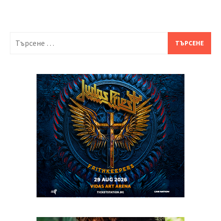
Търсене
за: