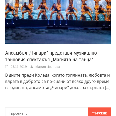
Ансамбъл „Чинари“ представя музикално-
танцовия спектакъл „Магията на танца“
27.11.2019
Мария Иванова
В дните преди Коледа, когато топлината, любовта и
вярата в доброто са по-силни от всяко друго време
в годината, ансамбъл „Чинари“ докосва сърцата
[...]
Търсене