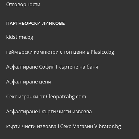
Отговорности
ПАРТНЬОРСКИ ЛИНКОВЕ
kidstime.bg
геймърски компютри с топ цени в Plasico.bg
Асфалтиране София
I
къртене на баня
Асфалтиране цени
Секс играчки от Cleopatrabg.com
Асфалтиране
I
кърти чисти извозва
кърти чисти извозва
I
Секс Магазин Vibrator.bg