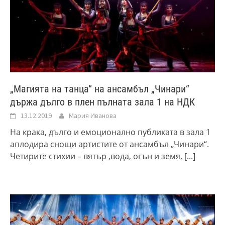
„Магията на танца“ на ансамбъл „Чинари“
държа дълго в плен пълната зала 1 на НДК
13.12.2019
Мария Иванова
На крака, дълго и емоционално публиката в зала 1
аплодира снощи артистите от ансамбъл „Чинари“.
Четирите стихии – вятър ,вода, огън и земя,
[...]