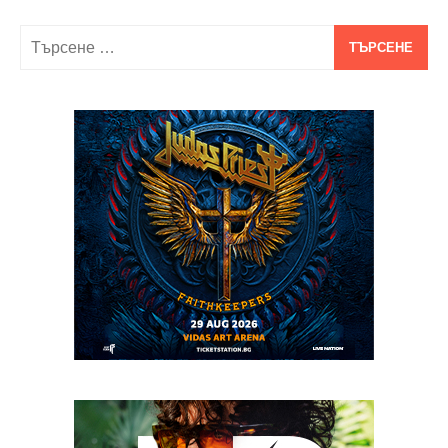
Търсене
за: