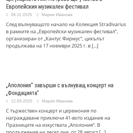
Европейския музикален фестивал
04.11.2025
Мария Иванова
След вълнуващото начало на Колекция Stradivarius
в рамките на „Европейски музикален фестивал“,
организиран от „Кантус Фирмус“, цикълът
продължава на 17 ноември 2025 г. в
[...]
„Аполония“ завърши с вълнуващ концерт на
„Фондацията“
12.09.2025
Мария Иванова
С тържествен концерт и церемония по
награждаване приключи 41-вото издание на
Празниците на изкуствата „Аполония“. В
продължение на десет дни, от 28 август
[...]