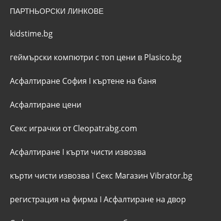
ПАРТНЬОРСКИ ЛИНКОВЕ
kidstime.bg
геймърски компютри с топ цени в Plasico.bg
Асфалтиране София
I
къртене на баня
Асфалтиране цени
Секс играчки от Cleopatrabg.com
Асфалтиране
I
кърти чисти извозва
кърти чисти извозва
I
Секс Магазин Vibrator.bg
регистрация на фирма
I
Асфалтиране на двор