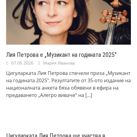
Лия Петрова е „Музикант на годината 2025″
07.05.2026
Мария Иванова
Цигуларката Лия Петрова спечели приза „Музикант
на годината 2025″. Резултатите от 35-ото издание на
националната анкета бяха обявени в ефира на
предаването „Алегро виваче“ на
[...]
Цигуларката Лия Петрова ще участва в