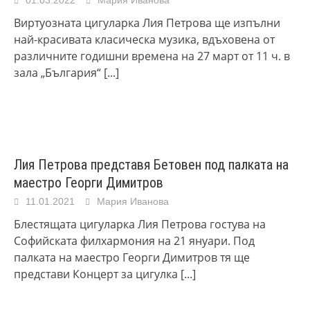
01.03.2022
Мария Иванова
Виртуозната цигуларка Лия Петрова ще изпълни
най-красивата класическа музика, вдъховена от
различните годишни времена на 27 март от 11 ч. в
зала „България“
[...]
Лия Петрова представя Бетовен под палката на
маестро Георги Димитров
11.01.2021
Мария Иванова
Блестящата цигуларка Лия Петрова гостува на
Софийската филхармония на 21 януари. Под
палката на маестро Георги Димитров тя ще
представи Концерт за цигулка
[...]