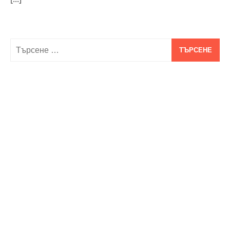
Търсене
за: