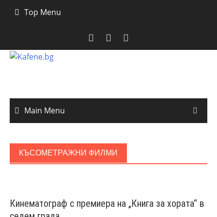
Skip
Top Menu
to
content
Main Menu
КЪСОМЕТРАЖНИ ФИЛМИ
Кинематограф с премиера на „Книга за хората“ в
седем града