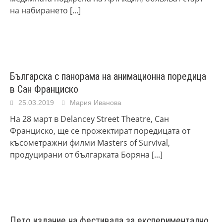
на набирането
[...]
Българска с панорама на анимационна поредица
в Сан Франциско
25.03.2019
Мария Иванова
На 28 март в Delancey Street Theatre, Сан
Франциско, ще се прожектират поредицата от
късометражни филми Masters of Survival,
продуцирани от българката Боряна
[...]
Пето издание на фестивала за експериментално