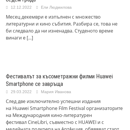
12.12.2022
Ели Людмилова
Месец декември е изпълнен с множество
литературни и кино събития. Разбира се, това не
би следвало да ни изненадва. Студеното време
винаги е
[...]
Фестивалът за късометражни филми Huawei
Smartphone се завръща
29.03.2022
Мария Иванова
След две изключително успешни издания
на Huawei Smartphone Film Festival организаторите
на Международния кино-литературен
фестивал CineLibri, съвместно с HUAWEI и с
медийната подкрепа на АртАкция, обявяват старт