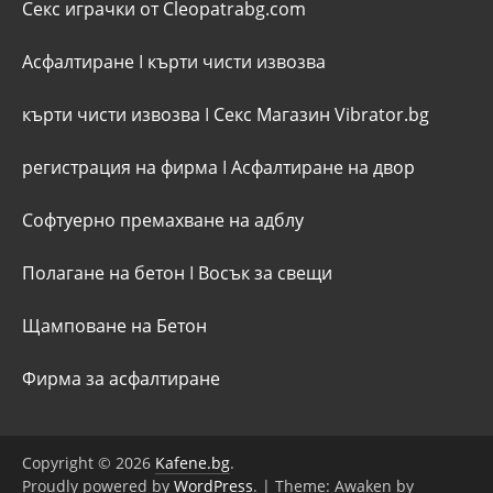
Секс играчки от Cleopatrabg.com
Асфалтиране
I
кърти чисти извозва
кърти чисти извозва
I
Секс Магазин Vibrator.bg
регистрация на фирма
I
Асфалтиране на двор
Софтуерно премахване на адблу
Полагане на бетон
I
Восък за свещи
Щамповане на Бетон
Фирма за асфалтиране
Copyright © 2026
Kafene.bg
.
Proudly powered by
WordPress
.
|
Theme: Awaken by