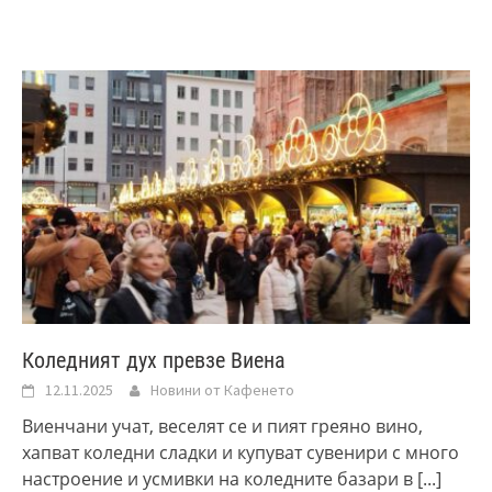
Коледният дух превзе Виена
12.11.2025
Новини от Кафенето
Виенчани учат, веселят се и пият греяно вино,
хапват коледни сладки и купуват сувенири с много
настроение и усмивки на коледните базари в
[...]