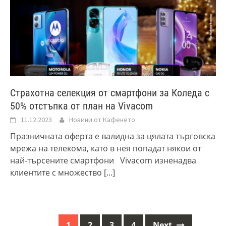
Страхотна селекция от смартфони за Коледа с
50% отстъпка от план на Vivacom
11.12.2023
Новини от Кафенето
Празничната оферта е валидна за цялата търговска
мрежа на телекома, като в нея попадат някои от
най-търсените смартфони Vivacom изненадва
клиентите с множество
[...]
1
2
3
4
Next