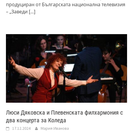
продуциран от Българската национална телевизия
– „Заведи
[...]
Люси Дяковска и Плевенската филхармония с
два концерта за Коледа
17.12.2024
Мария Иванова