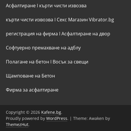
Асфалтиране
I
кърти чисти извозва
кърти чисти извозва
I
Секс Магазин Vibrator.bg
регистрация на фирма
I
Асфалтиране на двор
Софтуерно премахване на адблу
Полагане на бетон
I
Восък за свещи
Щамповане на Бетон
Фирма за асфалтиране
Copyright © 2026
Kafene.bg
.
Proudly powered by
WordPress
.
|
Theme: Awaken by
ThemezHut
.