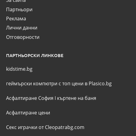
За сайта
Партньори
Реклама
Лични данни
Отговорности
ПАРТНЬОРСКИ ЛИНКОВЕ
kidstime.bg
геймърски компютри с топ цени в Plasico.bg
Асфалтиране София
I
къртене на баня
Асфалтиране цени
Секс играчки от Cleopatrabg.com