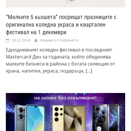
“Малките 5 кьошета” посрещат празниците с
оригинална коледна украса и квартален
фестивал на 1 декември
18.11.2024
Новини от Кафенето
Еднодневният коледен фестивал е последният
Mastercard Ден за годината, който обединява
малките бизнеси в района с богата селекция от
храна, напитки, украса, подаръци,
[...]