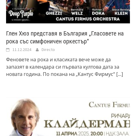
Глен Хюз представя в България „Гласовете на
рока със симфоничен оркестър“
11.12.2024
Directo
Феновете на рока и класиката вече може да
запазят в календара си първата култова дата за
новата година. По покана на „Кантус Фирмус“
[...]