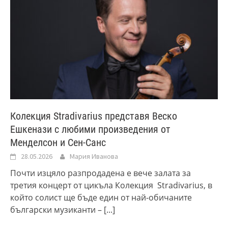
Колекция Stradivarius представя Веско
Ешкенази с любими произведения от
Менделсон и Сен-Санс
28.05.2026
Мария Иванова
Почти изцяло разпродадена е вече залата за
третия концерт от цикъла Колекция Stradivarius, в
който солист ще бъде един от най-обичаните
български музиканти –
[...]