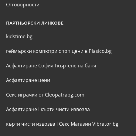
Отговорности
ПАРТНЬОРСКИ ЛИНКОВЕ
kidstime.bg
геймърски компютри с топ цени в Plasico.bg
Асфалтиране София
I
къртене на баня
Асфалтиране цени
Секс играчки от Cleopatrabg.com
Асфалтиране
I
кърти чисти извозва
кърти чисти извозва
I
Секс Магазин Vibrator.bg