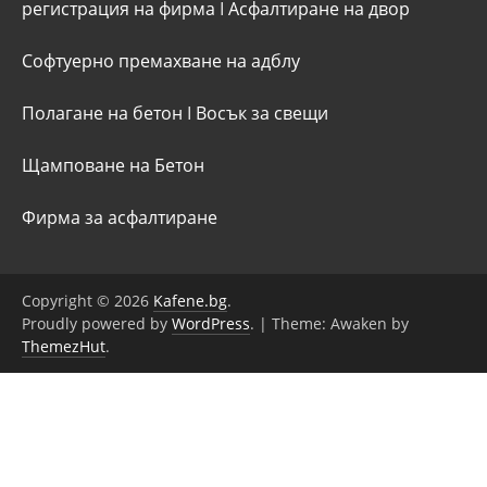
регистрация на фирма
I
Асфалтиране на двор
Софтуерно премахване на адблу
Полагане на бетон
I
Восък за свещи
Щамповане на Бетон
Фирма за асфалтиране
Copyright © 2026
Kafene.bg
.
Proudly powered by
WordPress
.
|
Theme: Awaken by
ThemezHut
.