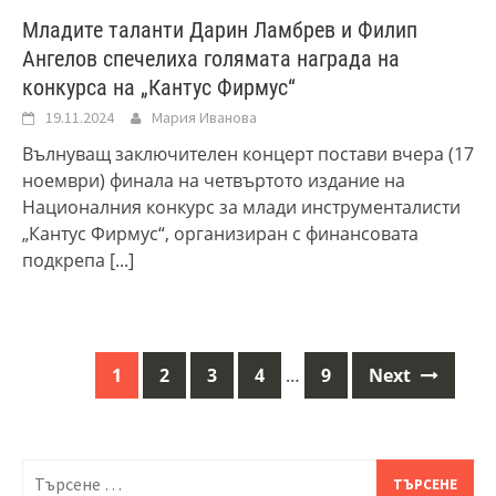
Младите таланти Дарин Ламбрев и Филип
Ангелов спечелиха голямата награда на
конкурса на „Кантус Фирмус“
19.11.2024
Мария Иванова
Вълнуващ заключителен концерт постави вчера (17
ноември) финала на четвъртото издание на
Националния конкурс за млади инструменталисти
„Кантус Фирмус“, организиран с финансовата
подкрепа
[...]
1
2
3
4
…
9
Next
Posts
navigation
Търсене