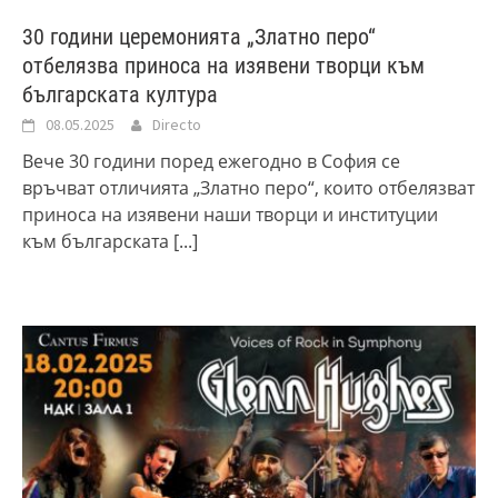
30 години церемонията „Златно перо“
отбелязва приноса на изявени творци към
българската култура
08.05.2025
Directo
Вече 30 години поред ежегодно в София се
връчват отличията „Златно перо“, които отбелязват
приноса на изявени наши творци и институции
към българската
[...]