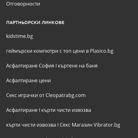
Отговорности
ПАРТНЬОРСКИ ЛИНКОВЕ
kidstime.bg
геймърски компютри с топ цени в Plasico.bg
Асфалтиране София
I
къртене на баня
Асфалтиране цени
Секс играчки от Cleopatrabg.com
Асфалтиране
I
кърти чисти извозва
кърти чисти извозва
I
Секс Магазин Vibrator.bg