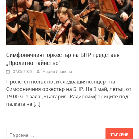
Симфоничният оркестър на БНР представя
„Пролетно тайнство“
07.05.2025
Мария Иванова
Пролетен полъх носи следващия концерт на
Симфоничния оркестър на БНР. На 9 май, петък, от
19.00 ч. в зала „България“ Радиосимфониците под
палката на
[...]
Търсене