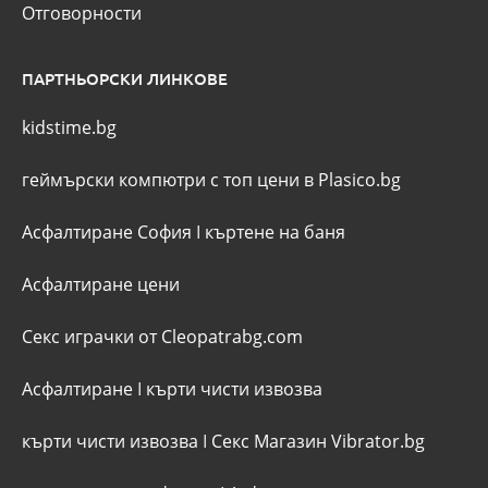
Отговорности
ПАРТНЬОРСКИ ЛИНКОВЕ
kidstime.bg
геймърски компютри с топ цени в Plasico.bg
Асфалтиране София
I
къртене на баня
Асфалтиране цени
Секс играчки от Cleopatrabg.com
Асфалтиране
I
кърти чисти извозва
кърти чисти извозва
I
Секс Магазин Vibrator.bg