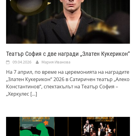
Театър София с две награди „Златен Кукерикон“
09.04.2026
Мария Иванова
На 7 април, по време на церемонията на наградите
„Златен Кукерикон“ 2026 в Сатиричен театър „Алеко
Константинов“, спектакълът на Театър София –
„Херкулес
[...]