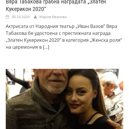
Вяра Табакова грабна наградата „Златен
Кукерикон 2020“
05.10.2020
Мария Иванова
Актрисата от Народния театър „Иван Вазов” Вяра
Табакова бе удостоена с престижната награда
„Златен Кукерикон 2020” в категория „Женска роля“
на церемония в
[...]