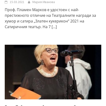
15.03.2021
Мария Иванова
Проф. Пламен Марков е удостоен с най-
престижното отличие на Театралните награди за
хумор и сатира „Златен кукерикон“ 2021 на
Сатиричния театър. На 7
[...]