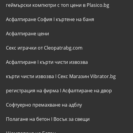
геймърски компютри с топ цени в Plasico.bg
Асфалтиране София
I
къртене на баня
Асфалтиране цени
Секс играчки от Cleopatrabg.com
Асфалтиране
I
кърти чисти извозва
кърти чисти извозва
I
Секс Магазин Vibrator.bg
регистрация на фирма
I
Асфалтиране на двор
Софтуерно премахване на адблу
Полагане на бетон
I
Восък за свещи