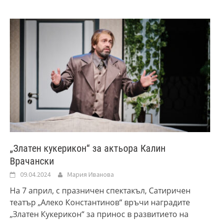
„Златен кукерикон“ за актьора Калин
Врачански
09.04.2024
Мария Иванова
На 7 април, с празничен спектакъл, Сатиричен
театър „Алеко Константинов“ връчи наградите
„Златен Кукерикон“ за принос в развитието на