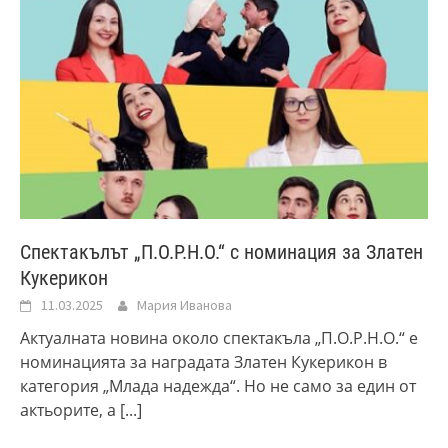
Спектакълът „П.О.Р.Н.О.“ с номинация за Златен
Кукерикон
11.03.2025
Мария Иванова
Актуалната новина около спектакъла „П.О.Р.Н.О.“ е
номинацията за наградата Златен Кукерикон в
категория „Млада надежда“. Но не само за един от
актьорите, а
[...]