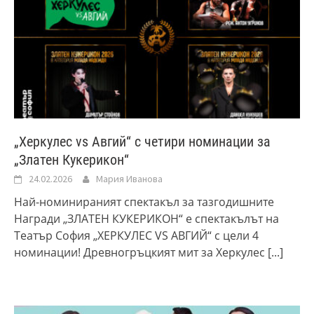
„Херкулес vs Авгий“ с четири номинации за
„Златен Кукерикон“
24.02.2026
Мария Иванова
Най-номинираният спектакъл за тазгодишните
Награди „ЗЛАТЕН КУКЕРИКОН“ е спектакълът на
Театър София „ХЕРКУЛЕС VS АВГИЙ“ с цели 4
номинации! Древногръцкият мит за Херкулес
[...]