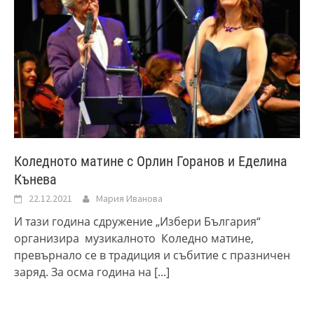
Коледното матине с Орлин Горанов и Еделина
Кънева
22.12.2021
Мария Иванова
И тази година сдружение „Избери България“
организира музикалното Коледно матине,
превърнало се в традиция и събитие с празничен
заряд. За осма година на
[...]