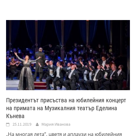
Президентът присъства на юбилейния концерт
на примата на Музикалния театър Еделина
Кънева
25.11.2019
Мария Иванова
„На многая лета”, цветя и аплаузи на юбилейния