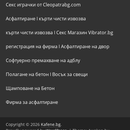
Секс играчки от Cleopatrabg.com
Асфалтиране
I
кърти чисти извозва
кърти чисти извозва
I
Секс Магазин Vibrator.bg
регистрация на фирма
I
Асфалтиране на двор
Софтуерно премахване на адблу
Полагане на бетон
I
Восък за свещи
Щамповане на Бетон
Фирма за асфалтиране
Copyright © 2026
Kafene.bg
.