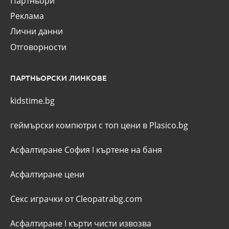
Партньори
Реклама
Лични данни
Отговорности
ПАРТНЬОРСКИ ЛИНКОВЕ
kidstime.bg
геймърски компютри с топ цени в Plasico.bg
Асфалтиране София
I
къртене на баня
Асфалтиране цени
Секс играчки от Cleopatrabg.com
Асфалтиране
I
кърти чисти извозва