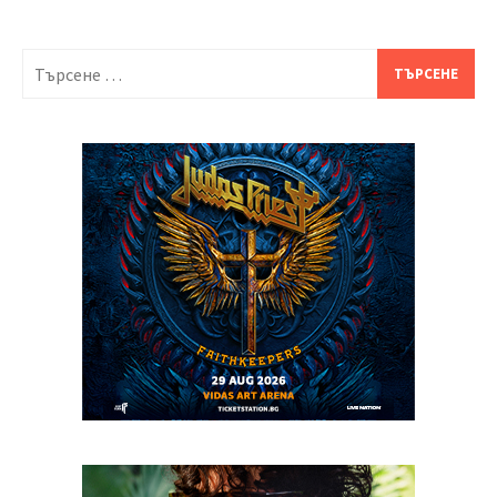
Търсене
за: