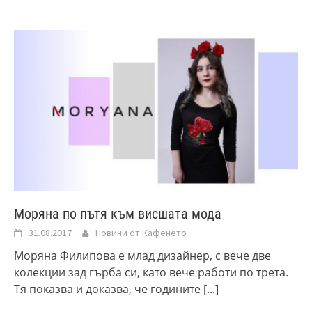
Моряна по пътя към висшата мода
31.08.2017
Новини от Кафенето
Моряна Филипова е млад дизайнер, с вече две
колекции зад гърба си, като вече работи по трета.
Тя показва и доказва, че годините
[...]