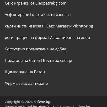
Секс играчки от Cleopatrabg.com
Асфалтиране
I
кърти чисти извозва
кърти чисти извозва
I
Секс Магазин Vibrator.bg
регистрация на фирма
I
Асфалтиране на двор
Софтуерно премахване на адблу
Полагане на бетон
I
Восък за свещи
Щамповане на Бетон
Фирма за асфалтиране
Copyright © 2026
Kafene.bg
.
Proudly powered by
WordPress
.
|
Theme: Awaken by