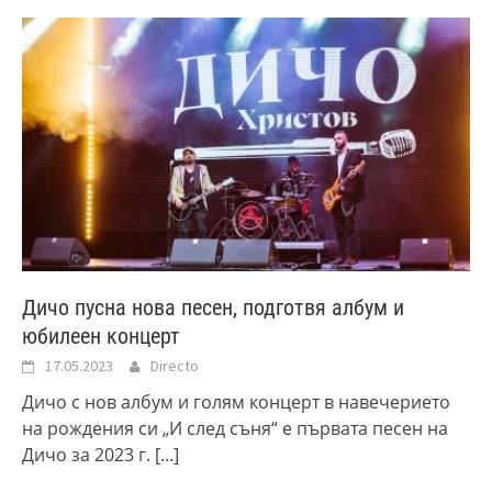
Дичо пусна нова песен, подготвя албум и
юбилеен концерт
17.05.2023
Directo
Дичо с нов албум и голям концерт в навечерието
на рождения си „И след съня“ е първата песен на
Дичо за 2023 г.
[...]