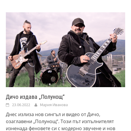
Дичо издава „Полунощ“
23.06.2022
Мария Иванова
Днес излиза нов сингъл и видео от Дичо,
озаглавени „Полунощ“. Този път изпълнителят
изненада феновете си с модерно звучене и нов