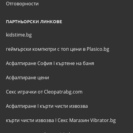
Отговорности
ПАРТНЬОРСКИ ЛИНКОВЕ
kidstime.bg
геймърски компютри с топ цени в Plasico.bg
Асфалтиране София
I
къртене на баня
Асфалтиране цени
Секс играчки от Cleopatrabg.com
Асфалтиране
I
кърти чисти извозва
кърти чисти извозва
I
Секс Магазин Vibrator.bg