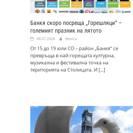
Банкя скоро посреща „Горешляци“ –
големият празник на лятото
06.07.2026
denica
От 15 до 19 юли СО – район „Банкя“ се
превръща в най-горещата културна,
музикална и фестивална точка на
територията на Столицата. И
[...]