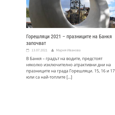
Горешляци 2021 – празниците на Банкя
започват
13.07.2021
Мария Иванова
В Банкя – градът на водите, предстоят
няколко изключително атрактивни дни на
празниците на града Горешляци. 15, 16 и 17
юли са най-топлите
[...]