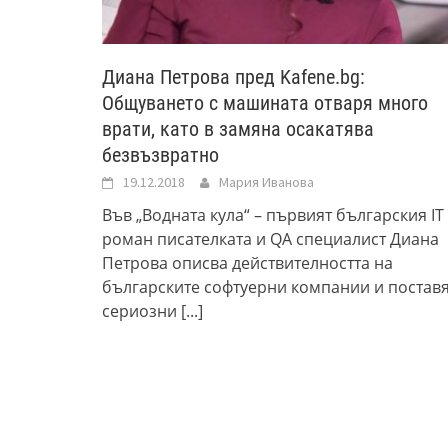
Диана Петрова пред Kafene.bg:
Общуването с машината отваря много
врати, като в замяна осакатява
безвъзвратно
19.12.2018
Мария Иванова
Във „Водната кула“ – първият българския IT
роман писателката и QA специалист Диана
Петрова описва действителността на
българските софтуерни компании и постав
сериозни
[...]