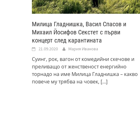
Милица Гладнишка, Васил Спасов и
Михаил Йосифов Секстет с първи
концерт след карантината
21.09.2020
Мария Иванова
Суинг, рок, вагон от комедийни скечове и
преливащо от женственост енергийно
торнадо на име Милица Гладнишка – какво
повече му трябва на човек,
[...]