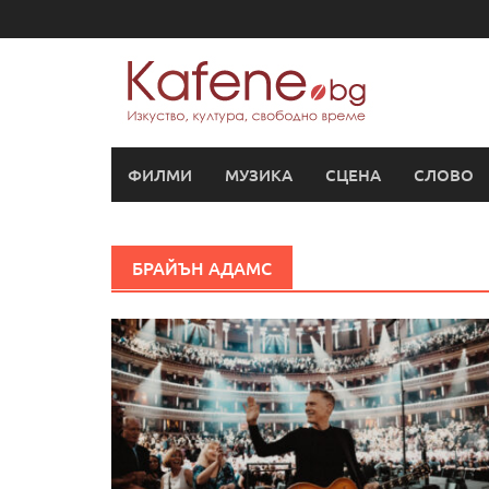
Skip
to
content
ФИЛМИ
МУЗИКА
СЦЕНА
СЛОВО
БРАЙЪН АДАМС