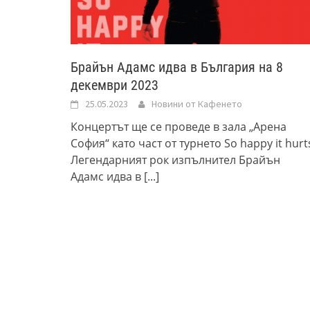
Брайън Адамс идва в България на 8
декември 2023
25.05.2023
Новини от Кафенето
Концертът ще се проведе в зала „Арена
София“ като част от турнето So happy it hurt
Легендарният рок изпълнител Брайън
Адамс идва в
[...]