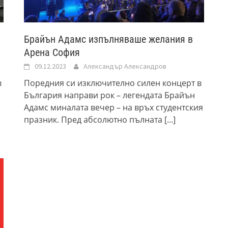
Брайън Адамс изпълняваше желания в
Арена София
09.12.2023
Александър Александров
в
Поредния си изключително силен концерт в
България направи рок – легендата Брайън
Адамс миналата вечер – на връх студентския
празник. Пред абсолютно пълната
[...]