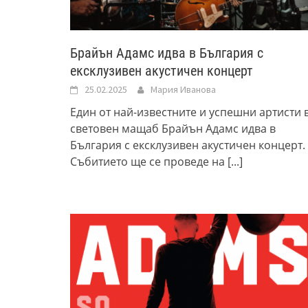
Брайън Адамс идва в България с
ексклузивен акустичен концерт
25.02.2025
Мария Иванова
Един от най-известните и успешни артисти 
световен мащаб Брайън Адамс идва в
България с ексклузивен акустичен концерт.
Събитието ще се проведе на
[...]