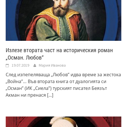
Излезе втората част на историческия роман
„Осман. Любов“
19.07.2019
Мария Иванова
След изпепеляваща „Любов” идва време за жестока
„Война”… Във втората книга от дуалогията си
„Осман” (ИК „Сиела”) турският писател Беязът
Акман ни пренася
[...]