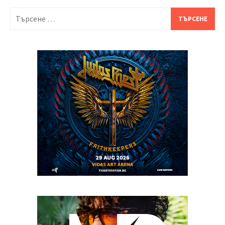
Търсене
за: