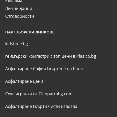
Реклама
Лични данни
Отговорности
ПАРТНЬОРСКИ ЛИНКОВЕ
kidstime.bg
геймърски компютри с топ цени в Plasico.bg
Асфалтиране София
I
къртене на баня
Асфалтиране цени
Секс играчки от Cleopatrabg.com
Асфалтиране
I
кърти чисти извозва