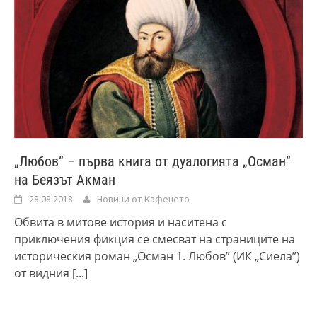
„Любов” – първа книга от дуалогията „Осман”
на Беязът Акман
28.08.2018
Новини от Кафенето
Обвита в митове история и наситена с
приключения фикция се смесват на страниците на
историческия роман „Осман 1. Любов” (ИК „Сиела”)
от видния
[...]