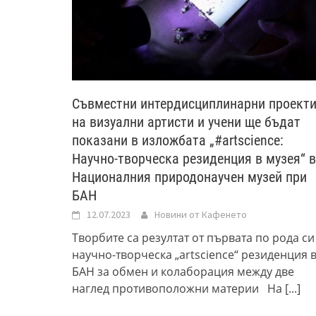
Съвместни интердисциплинарни проект
на визуални артисти и учени ще бъдат
показани в изложбата „#artscience:
Научно-творческа резиденция в музея“ в
Националния природонаучен музей при
БАН
12.07.2023
Новини от Кафенето
Творбите са резултат от първата по рода си
научно-творческа „аrtscience“ резиденция 
БАН за обмен и колаборация между две
наглед противоположни материи На
[...]