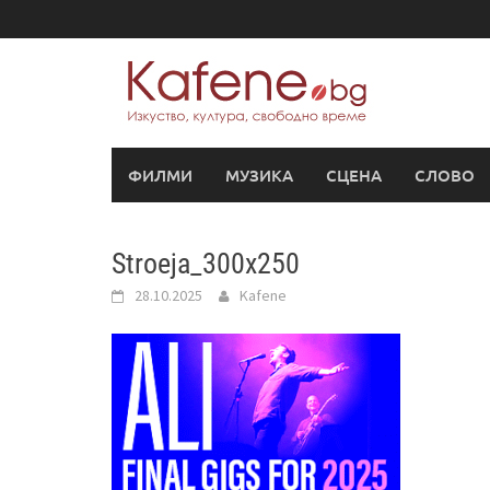
Skip
to
content
ФИЛМИ
МУЗИКА
СЦЕНА
СЛОВО
Stroeja_300x250
28.10.2025
Kafene