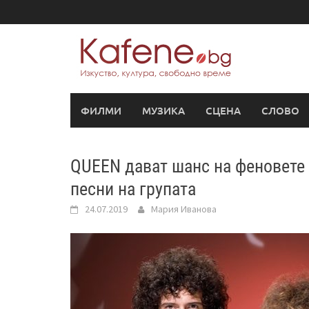
Skip
to
content
ФИЛМИ
МУЗИКА
СЦЕНА
СЛОВО
QUEEN дават шанс на феновете 
песни на групата
24.07.2019
Мария Иванова