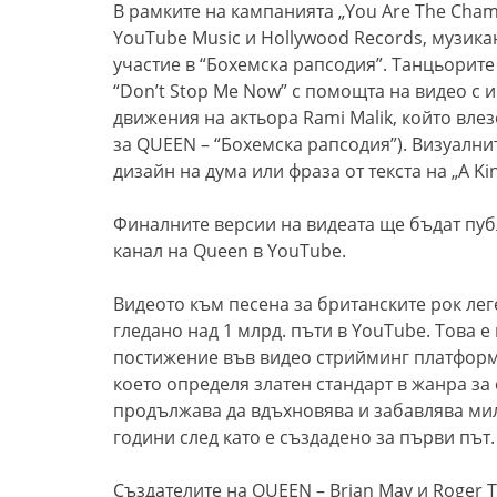
В рамките на кампанията „You Are The Cham
YouTube Music и Hollywood Records, музика
участие в “Бохемска рапсодия”. Танцьорите
“Don’t Stop Me Now” с помощта на видео с и
движения на актьора Rami Malik, който вле
за QUEEN – “Бохемска рапсодия”). Визуални
дизайн на дума или фраза от текста на „A Kin
Финалните версии на видеата ще бъдат пуб
канал на Queen в YouTube.
Видеото към песена за британските рок ле
гледано над 1 млрд. пъти в YouTube. Това е
постижение във видео стрийминг платформ
което определя златен стандарт в жанра за
продължава да вдъхновява и забавлява мил
години след като е създадено за първи път.
Създателите на QUEEN – Brian May и Roger Ta