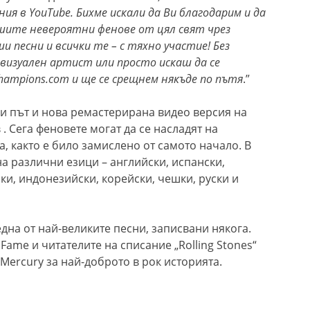
ния в YouTube. Бихме искали да Ви благодарим и да
шите невероятни фенове от цял свят чрез
и песни и всички те – с тяхно участие! Без
 визуален артист или просто искаш да се
hampions.com и ще се срещнем някъде по пътя
.”
и път и нова ремастерирана видео версия на
 . Сега феновете могат да се насладят на
а, както е било замислено от самото начало. В
на различни езици – английски, испански,
ки, индонезийски, корейски, чешки, руски и
една от най-великите песни, записвани някога.
 Fame и читателите на списание „Rolling Stones“
Mercury за най-доброто в рок историята.