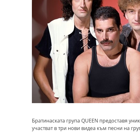
Братинаската група QUEEN предоставя уник
участват в три нови видеа към песни на гру