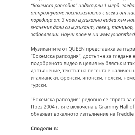
“Бохемска рапсодия” надхвърли 1 млрд. гледа
отпразнуваме постижението с всеки от на
поредица от 3 нови музикални видеа към наш
значение дали си музикант, певец, танцьор,
забавляваш. Научи повече на www.youarethec
Музикантите от QUEEN представиха за първ
“Бохемска рапсодия”, достъпна за гледане в
подобреното видео в целия му блясък и так
допълнение, текстът на песента е наличен 
италиански, френски, японски, полски, немс
турски.
“Бохемска рапсодия” редовно се спряга за 
През 2004 г. тя е включена в Grammy Hall of
обявяват вокалното изпълнение на Freddie 
Сподели в: