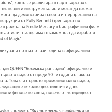
pions“, която се реализира в партньорство с
нти, певци и инструменталисти могат да вземат
 могат да демонстрират своята интерпретация на
нструкции от Polly Bennett (треньорът по
зе в ролята на Fredie Mercury в биографичния филм
те артисти пък ще имат възможност да изработят
d of Magic“.
ликувани по-късно тази година в официалния
генди QUEEN “Бохемска рапсодия” официално е
 първото видео от преди 90-те години с такова
ата. Това е и първото промоционално видео,
 следващите няколко десетилетия и днес
иони фенове по света, повече от четиридесет
ylor споделят: “
За нас е чест, че видеото към