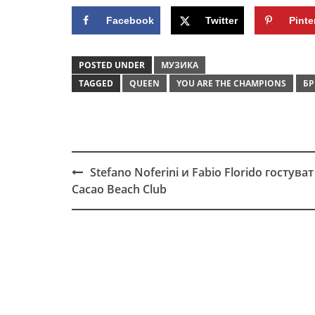
Facebook
Twitter
Pinte
POSTED UNDER
МУЗИКА
TAGGED
QUEEN
YOU ARE THE CHAMPIONS
БР
Stefano Noferini и Fabio Florido гостуват
Post
Cacao Beach Club
navigation