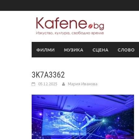
Skip
to
content
ФИЛМИ
МУЗИКА
СЦЕНА
СЛОВО
3K7A3362
05.12.2025
Мария Иванова