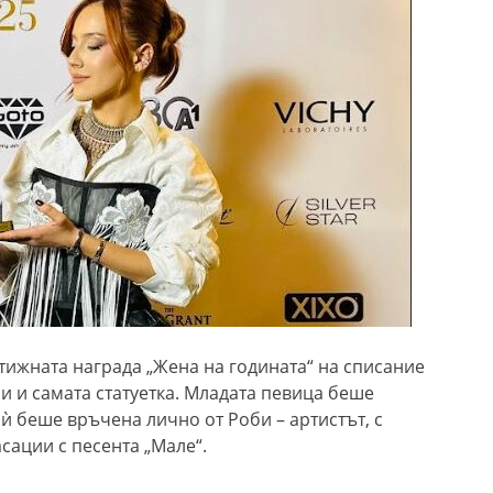
тижната награда „Жена на годината“ на списание
си и самата статуетка. Младата певица беше
 ѝ беше връчена лично от Роби – артистът, с
сации с песента „Мале“.