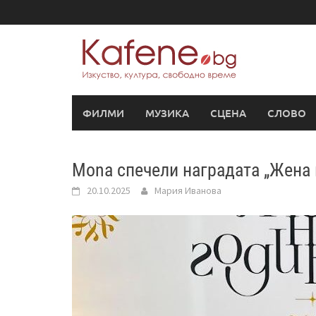
Skip
to
content
ФИЛМИ
МУЗИКА
СЦЕНА
СЛОВО
Mona спечели наградата „Жена 
20.10.2025
Мария Иванова