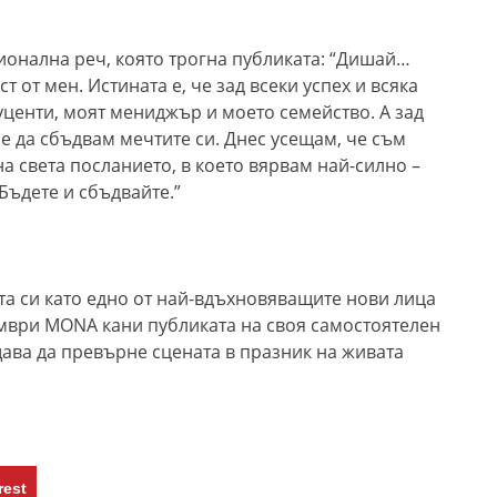
ионална реч, която трогна публиката: “Дишай…
т от мен. Истината е, че зад всеки успех и всяка
уценти, моят мениджър и моето семейство. А зад
е да сбъдвам мечтите си. Днес усещам, че съм
на света посланието, в което вярвам най-силно –
 Бъдете и сбъдвайте.”
а си като едно от най-вдъхновяващите нови лица
ември MONA кани публиката на своя самостоятелен
ещава да превърне сцената в празник на живата
rest