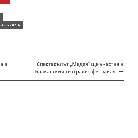
ИЕ GRAZIA
а в
Спектакълът „Медея“ ще участва в
Балканския театрален фестивал