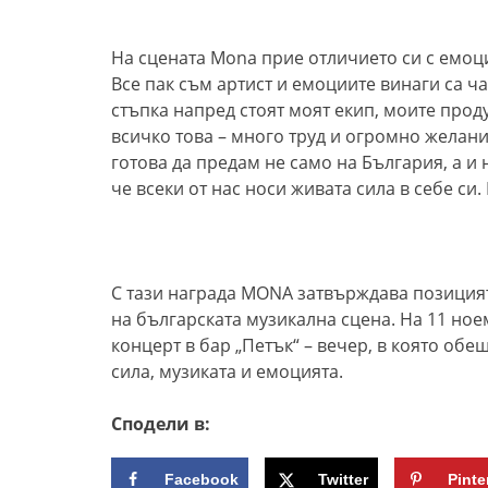
На сцената Mona прие отличието си с емоц
Все пак съм артист и емоциите винаги са час
стъпка напред стоят моят екип, моите прод
всичко това – много труд и огромно желани
готова да предам не само на България, а и 
че всеки от нас носи живата сила в себе си.
С тази награда MONA затвърждава позицият
на българската музикална сцена. На 11 но
концерт в бар „Петък“ – вечер, в която об
сила, музиката и емоцията.
Сподели в:
Facebook
Twitter
Pinte