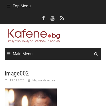
Skip
Top Menu
to
content
Main Menu
image002
13.02.2026
Мария Иванова