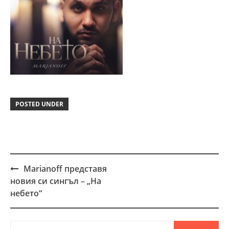
POSTED UNDER
Marianoff представя
Post
новия си сингъл – „На
navigation
небето“
Търсене