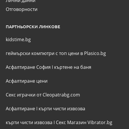
Лични данни
Отговорности
ПАРТНЬОРСКИ ЛИНКОВЕ
kidstime.bg
геймърски компютри с топ цени в Plasico.bg
Асфалтиране София
I
къртене на баня
Асфалтиране цени
Секс играчки от Cleopatrabg.com
Асфалтиране
I
кърти чисти извозва
кърти чисти извозва
I
Секс Магазин Vibrator.bg