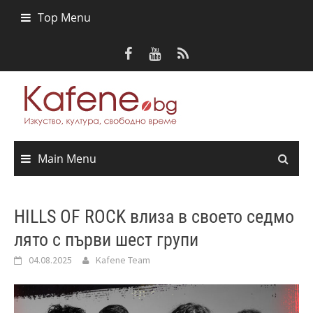
Skip
Top Menu
to
content
Main Menu
HILLS OF ROCK влиза в своето седмо
лято с първи шест групи
04.08.2025
Kafene Team