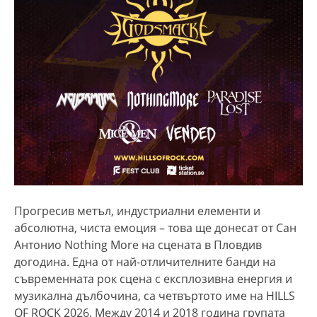
Прогресив метъл, индустриални елементи и
абсолютна, чиста емоция – това ще донесат от Сан
Антонио Nothing More на сцената в Пловдив
догодина. Една от най-отличителните банди на
съвременната рок сцена с експлозивна енергия и
музикална дълбочина, са четвъртото име на HILLS
OF ROCK 2026. Между 2014 и 2018 година групата