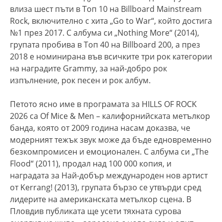
влиза шест пъти в Топ 10 на Billboard Mainstream
Rock, включително с хита „Go to War“, който достига
№1 през 2017. С албума си „Nothing More“ (2014),
групата пробива в Топ 40 на Billboard 200, а през
2018 е номинирана във всичките три рок категории
на наградите Grammy, за най-добро рок
изпълнение, рок песен и рок албум.
Петото ясно име в програмата за HILLS OF ROCK
2026 са Of Mice & Men – калифорнийската метълкор
банда, която от 2009 година насам доказва, че
модерният тежък звук може да бъде едновременно
безкомпромисен и емоционален. С албума си „The
Flood“ (2011), продал над 100 000 копия, и
наградата за Най-добър международен нов артист
от Kerrang! (2013), групата бързо се утвърди сред
лидерите на американската метълкор сцена. В
Пловдив публиката ще усети тяхната сурова