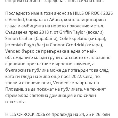
енергия на живо – заредена с нова сила и опит.
Последното име в този анонс за HILLS OF ROCK 2026
е Vended, бандата от Айова, която олицетворява
глада и амбицията на новото поколение метъл.
Създадена през 2018 г. от Griffin Taylor (вокали),
Simon Crahan (барабани), Cole Espeland (китара),
Jeremiah Pugh (бас) и Connor Grodzicki (китара),
Vended бързо се превърнаха в една от най-
обсъжданите млади групи със своето експлозивно
сценично присъствие и яростно звучене, а
българската публика може да потвърди това след
като ги гледа на живо още през 2022. Сега, по-
зрели и с повече опит, Vended се завръщат в
Пловдив, за да покажат на публиката, че техният
стремеж за световна доминация е по-силен
отвсякога.
HILLS OF ROCK 2026 се провежда на 24, 25 и 26 юли