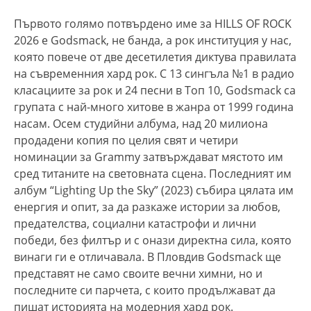
Първото голямо потвърдено име за HILLS OF ROCK
2026 е Godsmack, не банда, а рок институция у нас,
която повече от две десетилетия диктува правилата
на съвременния хард рок. С 13 сингъла №1 в радио
класациите за рок и 24 песни в Топ 10, Godsmack са
групата с най-много хитове в жанра от 1999 година
насам. Осем студийни албума, над 20 милиона
продадени копия по целия свят и четири
номинации за Grammy затвърждават мястото им
сред титаните на световната сцена. Последният им
албум “Lighting Up the Sky” (2023) събира цялата им
енергия и опит, за да разкаже истории за любов,
предателства, социални катастрофи и лични
победи, без филтър и с онази директна сила, която
винаги ги е отличавала. В Пловдив Godsmack ще
представят не само своите вечни химни, но и
последните си парчета, с които продължават да
пишат историята на модерния хард рок.