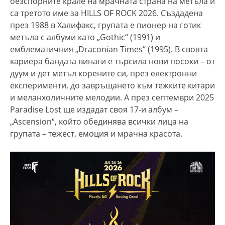
безспорните крале на мрачната страна на метъла и
са третото име за HILLS OF ROCK 2026. Създадена
през 1988 в Халифакс, групата е пионер на готик
метъла с албуми като „Gothic“ (1991) и
емблематичния „Draconian Times“ (1995). В своята
кариера бандата винаги е търсила нови посоки – от
дуум и дет метъл корените си, през електронни
експерименти, до завръщането към тежките китари
и меланхоличните мелодии. A през септември 2025
Paradise Lost ще издадат своя 17-и албум –
„Ascension“, който обединява всички лица на
групата – тежест, емоция и мрачна красота.