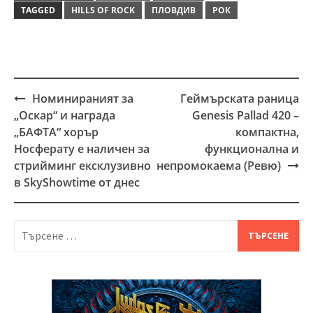
TAGGED
HILLS OF ROCK
ПЛОВДИВ
РОК
Номинираният за
Геймърската раница
Post
„Оскар“ и награда
Genesis Pallad 420 –
navigation
„БАФТА“ хорър
компактна,
Носферату е наличен за
функционална и
стрийминг ексклузивно
непромокаема (Ревю)
в SkyShowtime от днес
Търсене
за: