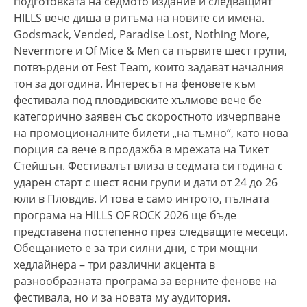
подготовката на седмото издание и следващият
HILLS вече диша в ритъма на новите си имена.
Godsmack, Vended, Paradise Lost, Nothing More,
Nevermore и Of Mice & Men са първите шест групи,
потвърдени от Fest Team, които задават началния
тон за догодина. Интересът на феновете към
фестивала под пловдивските хълмове вече бе
категорично заявен със скоростното изчерпване
на промоционалните билети „на тъмно“, като нова
порция са вече в продажба в мрежата на Тикет
Стейшън. Фестивалът влиза в седмата си година с
ударен старт с шест ясни групи и дати от 24 до 26
юли в Пловдив. И това е само интрото, пълната
програма на HILLS OF ROCK 2026 ще бъде
представена постепенно през следващите месеци.
Обещанието е за три силни дни, с три мощни
хедлайнера – три различни акцента в
разнообразната програма за верните фенове на
фестивала, но и за новата му аудитория.