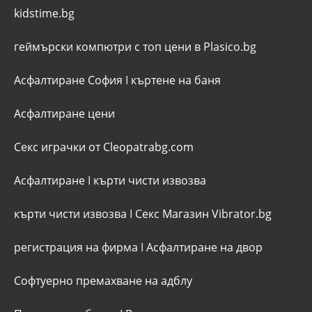
kidstime.bg
геймърски компютри с топ цени в Plasico.bg
Асфалтиране София
I
къртене на баня
Асфалтиране цени
Секс играчки от Cleopatrabg.com
Асфалтиране
I
кърти чисти извозва
кърти чисти извозва
I
Секс Магазин Vibrator.bg
регистрация на фирма
I
Асфалтиране на двор
Софтуерно премахване на адблу