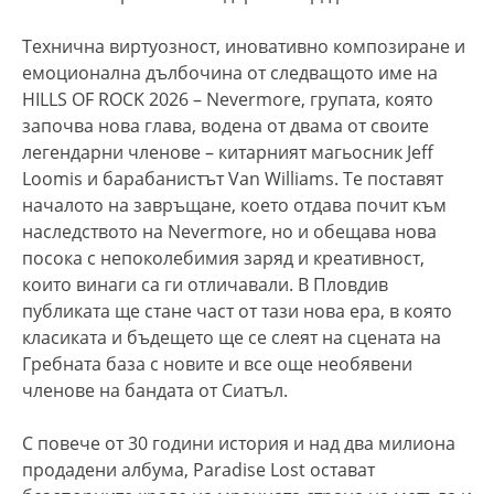
Технична виртуозност, иновативно композиране и
емоционална дълбочина от следващото име на
HILLS OF ROCK 2026 – Nevermore, групата, която
започва нова глава, водена от двама от своите
легендарни членове – китарният магьосник Jeff
Loomis и барабанистът Van Williams. Те поставят
началото на завръщане, което отдава почит към
наследството на Nevermore, но и обещава нова
посока с непоколебимия заряд и креативност,
които винаги са ги отличавали. В Пловдив
публиката ще стане част от тази нова ера, в която
класиката и бъдещето ще се слеят на сцената на
Гребната база с новите и все още необявени
членове на бандата от Сиатъл.
С повече от 30 години история и над два милиона
продадени албума, Paradise Lost остават