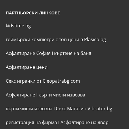
ПАРТНЬОРСКИ ЛИНКОВЕ
kidstime.bg
геймърски компютри с топ цени в Plasico.bg
Асфалтиране София
I
къртене на баня
Асфалтиране цени
Секс играчки от Cleopatrabg.com
Асфалтиране
I
кърти чисти извозва
кърти чисти извозва
I
Секс Магазин Vibrator.bg
регистрация на фирма
I
Асфалтиране на двор