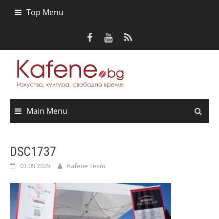
Skip
Top Menu
to
content
Main Menu
DSC1737
03.09.2025
Kafene Team