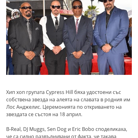
Хип хоп групата Cypress Hill бяха удостоени със
собствена звезда на алеята на славата в родния им
Лос Анджелис. Церемонията по откриването на
звездата се състоя на 18 април.
B-Real, DJ Muggs, Sen Dog и Eric Bobo споделикаха,
че са силно развълнувани от факта, че такава