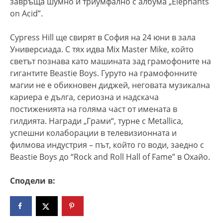
завръща шумно и триумфално с албума „Elephants
on Acid”.
Cypress Hill ще свирят в София на 24 юни в зала
Универсиада. С тях идва Mix Master Mike, който
светът познава като машината зад грамофоните на
гигантите Beastie Boys. Гуруто на грамофонните
магии не е обикновен диджей, неговата музикална
кариера е дълга, сериозна и надскача
постиженията на голяма част от имената в
гилдията. Награди „Грами“, турне с Metallica,
успешни колаборации в телевизионната и
филмова индустрия – път, който го води, заедно с
Beastie Boys до “Rock and Roll Hall of Fame” в Охайо.
Сподели в: