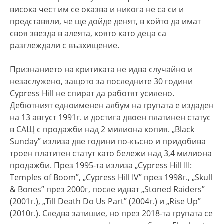
висока чест им се оказва и никога не са си и
представяли, че ще дойде денят, в който да имат
своя звезда в алеята, която като деца са
разглеждали с възхищение.
Признанието на критиката не идва случайно и
незаслужено, защото за последните 30 години
Cypress Hill не спират да работят усилено.
Дебютният едноименен албум на групата е издаден
на 13 август 1991г. и достига двоен платинен статус
в САЩ с продажби над 2 милиона копия. „Black
Sunday” излиза две години по-късно и придобива
троен платитен статут като бележи над 3,4 милиона
продажби. През 1995-та излиза „Cypress Hill III:
Temples of Boom”, „Cypress Hill IV” през 1998г., „Skull
& Bones” през 2000г, после идват „Stoned Raiders”
(2001г.), „Till Death Do Us Part” (2004г.) и „Rise Up”
(2010г.). Следва затишие, но през 2018-та групата се