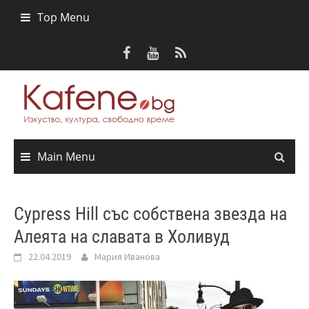
Skip
Top Menu
to
content
Main Menu
Cypress Hill със собствена звезда на
Алеята на славата в Холивуд
22.04.2019
Мария Иванова