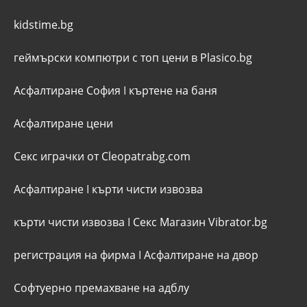
kidstime.bg
геймърски компютри с топ цени в Plasico.bg
Асфалтиране София
I
къртене на баня
Асфалтиране цени
Секс играчки от Cleopatrabg.com
Асфалтиране
I
кърти чисти извозва
кърти чисти извозва
I
Секс Магазин Vibrator.bg
регистрация на фирма
I
Асфалтиране на двор
Софтуерно премахване на адблу