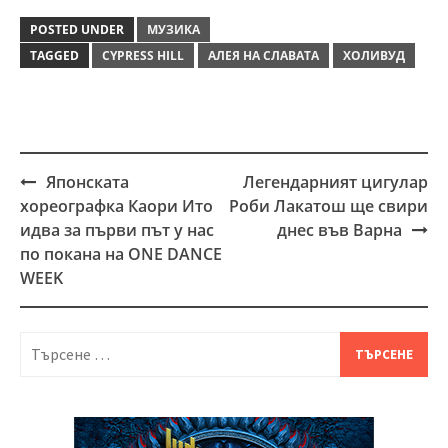
POSTED UNDER
МУЗИКА
TAGGED
CYPRESS HILL
АЛЕЯ НА СЛАВАТА
ХОЛИВУД
Японската
Легендарният цигулар
Post
хореографка Каори Ито
Роби Лакатош ще свири
navigation
идва за първи път у нас
днес във Варна
по покана на ONE DANCE
WEEK
Търсене
за: