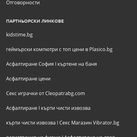
Отговорности
ПАРТНЬОРСКИ ЛИНКОВЕ
kidstime.bg
геймърски компютри с топ цени в Plasico.bg
Асфалтиране София
I
къртене на баня
Асфалтиране цени
Секс играчки от Cleopatrabg.com
Асфалтиране
I
кърти чисти извозва
кърти чисти извозва
I
Секс Магазин Vibrator.bg