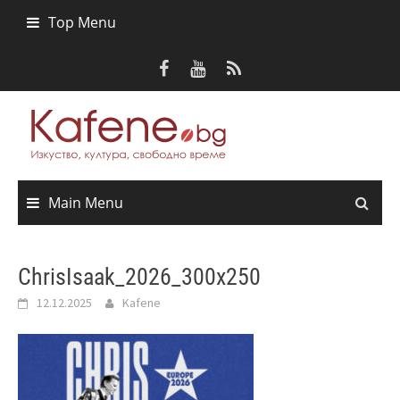
Skip
Top Menu
to
content
Main Menu
ChrisIsaak_2026_300x250
12.12.2025
Kafene