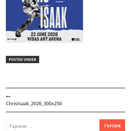
POSTED UNDER
Post
ChrisIsaak_2026_300x250
navigation
Търсене
за: