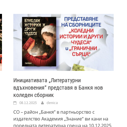
Инициативата „Литературни
вдъхновения“ представя в Банкя нов
коледен сборник
08.12.2025
denica
СО – район „Банкя“ в партньорство с
издателство Академия „Знание“ ви кани на
поредната литературна среща на 10.12.2025