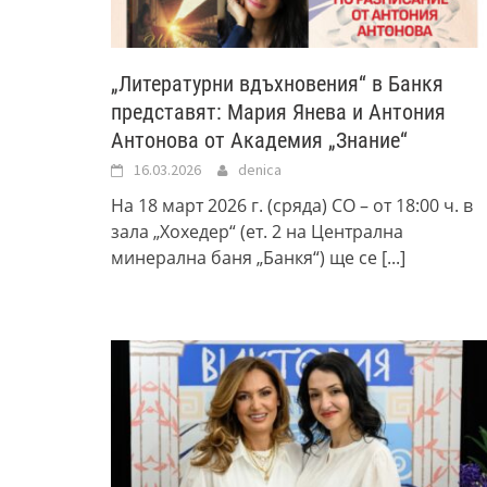
„Литературни вдъхновения“ в Банкя
представят: Мария Янева и Антония
Антонова от Академия „Знание“
16.03.2026
denica
На 18 март 2026 г. (сряда) СО – oт 18:00 ч. в
зала „Хохедер“ (ет. 2 на Централна
минерална баня „Банкя“) ще се
[...]