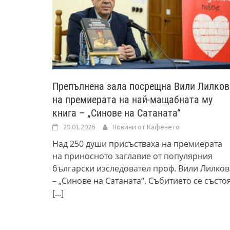
Препълнена зала посрещна Вили Лилков
на премиерата на най-мащабната му
книга – „Синове на Сатаната“
29.01.2026
Новини от Кафенето
Над 250 души присъстваха на премиерата
на приносното заглавие от популярния
български изследовател проф. Вили Лилков
– „Синове на Сатаната“. Събитието се състо
[...]