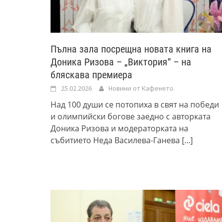
Пълна зала посрещна новата книга на
Доника Ризова – „Виктория“ – на
бляскава премиера
25.02.2026
Новини от Кафенето
Над 100 души се потопиха в свят на победи
и олимпийски богове заедно с авторката
Доника Ризова и модераторката на
събитието Неда Василева-Ганева
[...]