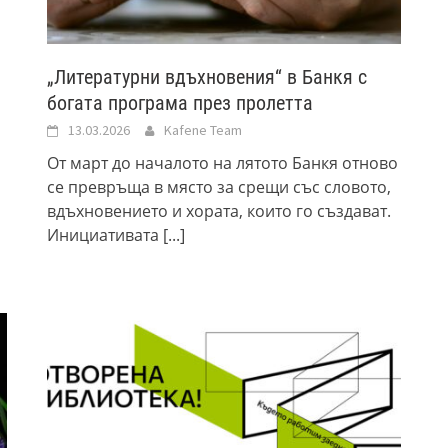
„Литературни вдъхновения“ в Банкя с
богата програма през пролетта
13.03.2026
Kafene Team
От март до началото на лятото Банкя отново
се превръща в място за срещи със словото,
вдъхновението и хората, които го създават.
Инициативата
[...]