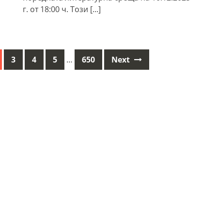
г. от 18:00 ч. Този
[...]
3
4
5
…
650
Next