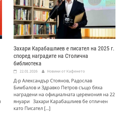
Захари Карабашлиев е писател на 2025 г.
според наградите на Столична
библиотека
22.01.2026
Новини от Кафенето
Д-р Александър Стоянов, Радослав
Бимбалов и Здравко Петров също бяха
наградени на официалната церемония на 22
я
януари Захари Карабашлиев бе отличен
като Писател
[...]