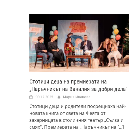
Стотици деца на премиерата на
„Наръчникът на Ванилия за добри дела“
09.12.2025
Мария Иванова
Стотици деца и родители посрещнаха най-
новата книга от света на Феята от
захарницата в столичния театър „Сълза и
смях“. Премиерата на „Наръчникът на
[...]