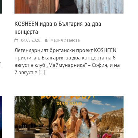
KOSHEEN идва в България за два
концерта
04.08.2026
Мария Иванова
Легендарният британски проект KOSHEEN
пристига в България за два концерта на 6
.]
август в клуб „Маймунарника“ – София, и на
7 август в
[...]