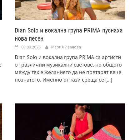
Dian Solo и вокална група PRIMA пуснаха
нова песен
03.08.2026
Мария Иванова
Dian Solo и вокална група PRIMA са артисти
е
от различни музикални светове, но общото
между тях e желанието да не повтарят вече
познатото. Именно от тази среща се
[...]