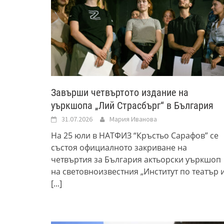
Завърши четвъртото издание на
уъркшопа „Лий Страсбърг“ в България
31.07.2026
Мария Иванова
На 25 юли в НАТФИЗ “Кръстьо Сарафов” се
състоя официалното закриване на
четвъртия за България актьорски уъркшоп
на световноизвестния „Институт по театър 
[...]