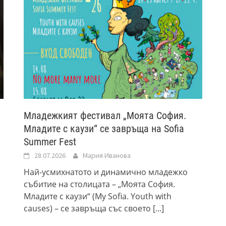
Младежкият фестивал „Моята София.
Младите с каузи“ се завръща на Sofia
Summer Fest
28.07.2026
Мария Иванова
Най-усмихнатото и динамично младежко
събитие на столицата – „Моята София.
Младите с каузи“ (My Sofia. Youth with
causes) – се завръща със своето
[...]