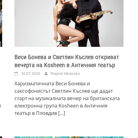
Веси Бонева и Светлин Къслев откриват
вечерта на Kosheen в Античния театър
30.07.2026
Мария Иванова
Харизматичната Веси Бонева и
саксофонистът Светлин Къслев ще дадат
старт на музикалната вечер на британската
и
електронна група Kosheen в Античния
театър в Пловдив
[...]