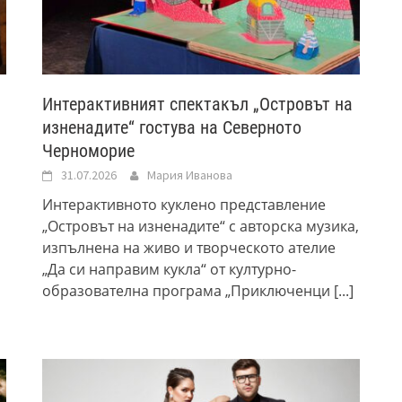
Интерактивният спектакъл „Островът на
изненадите“ гостува на Северното
Черноморие
31.07.2026
Мария Иванова
Интерактивното куклено представление
„Островът на изненадите“ с авторска музика,
изпълнена на живо и творческото ателие
„Да си направим кукла“ от културно-
образователна програма „Приключенци
[...]