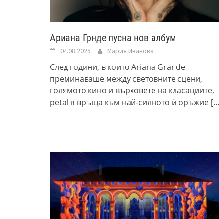
Ариана Грнде пусна нов албум
04.08.2026
Мария Иванова
След години, в които Ariana Grande
преминаваше между световните сцени,
голямото кино и върховете на класациите,
petal я връща към най-силното ѝ оръжие
[..