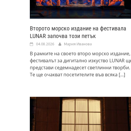
Второто морско издание на фестивала
LUNAR започва този петък
04.08.2026
Мария Иванова
В рамките на своето второ морско издание,
фестивалът за дигитално изкуство LUNAR щ
представи седемнадесет светлинни творби.
Те ще очакват посетителите във всяка
[...]