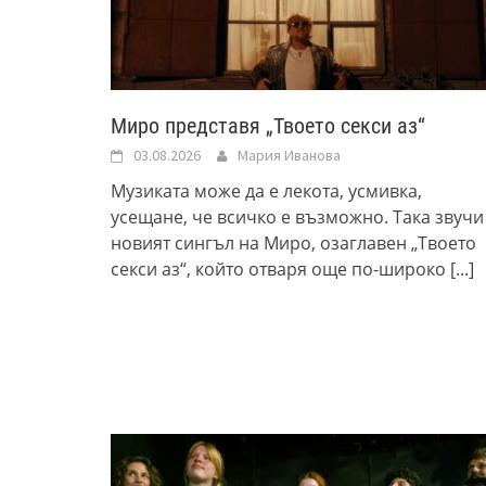
Миро представя „Твоето секси аз“
03.08.2026
Мария Иванова
Музиката може да е лекота, усмивка,
усещане, че всичко е възможно. Така звучи
новият сингъл на Миро, озаглавен „Твоето
секси аз“, който отваря още по-широко
[...]