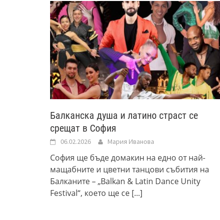
Балканска душа и латино страст се
срещат в София
06.02.2026
Мария Иванова
София ще бъде домакин на едно от най-
мащабните и цветни танцови събития на
Балканите – „Balkan & Latin Dance Unity
Festival“, което ще се
[...]