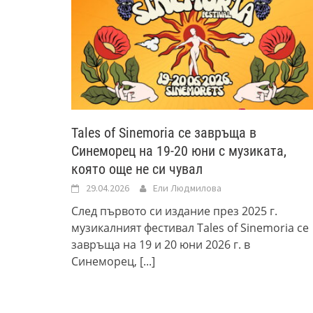
Tales of Sinemoria се завръща в
Синеморец на 19-20 юни с музиката,
която още не си чувал
29.04.2026
Ели Людмилова
След първото си издание през 2025 г.
музикалният фестивал Tales of Sinemoria се
завръща на 19 и 20 юни 2026 г. в
Синеморец,
[...]