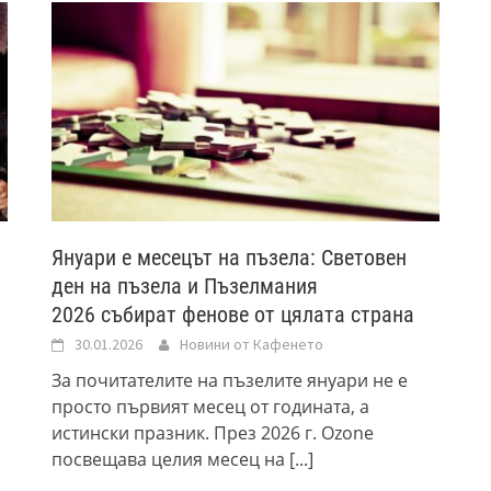
Януари е месецът на пъзела: Световен
ден на пъзела и Пъзелмания
2026 събират фенове от цялата страна
30.01.2026
Новини от Кафенето
За почитателите на пъзелите януари не е
просто първият месец от годината, а
истински празник. През 2026 г. Ozone
посвещава целия месец на
[...]