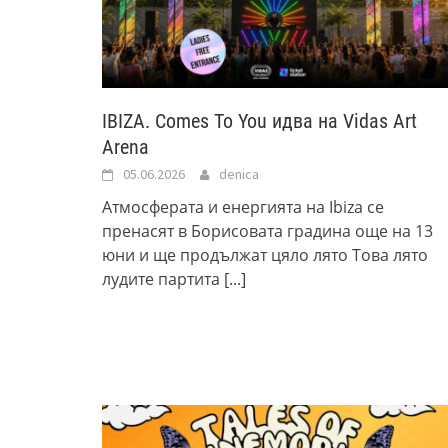
IBIZA. Comes To You идва на Vidas Art
Arena
05.06.2026
denica
Атмосферата и енергията на Ibiza се
пренасят в Борисовата градина още на 13
юни и ще продължат цяло лято Това лято
лудите партита
[...]