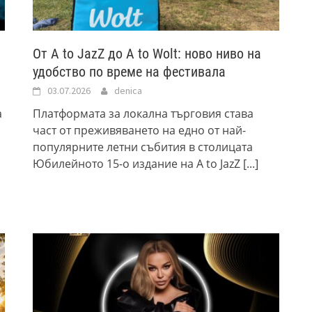
От A to JazZ до A to Wolt: ново ниво на
удобство по време на фестивала
03.07.2026
denica
а
Платформата за локална търговия става
част от преживяването на едно от най-
популярните летни събития в столицата
Юбилейното 15-о издание на A to JazZ
[...]