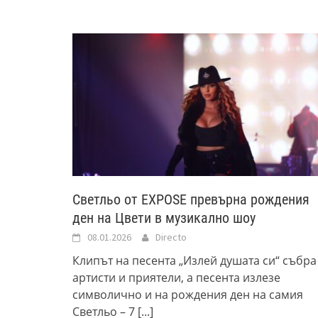
Светльо от EXPOSE превърна рождения
ден на Цвети в музикално шоу
08.01.2026
Directo
Клипът на песента „Излей душата си“ събра
артисти и приятели, а песента излезе
символично и на рождения ден на самия
Светльо – 7
[...]