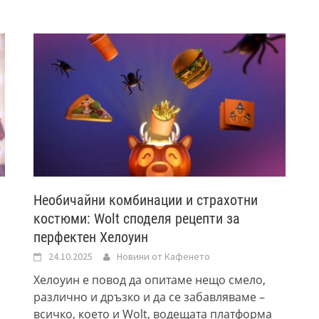
Необичайни комбинации и страхотни
костюми: Wolt споделя рецепти за
перфектен Хелоуин
24.10.2025
Новини от Кафенето
Хелоуин е повод да опитаме нещо смело,
различно и дръзко и да се забавляваме –
всичко, което и Wolt, водещата платформа