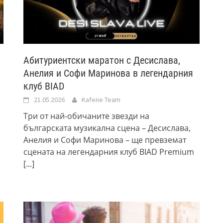
Абитуриентски маратон с Десислава,
Анелия и Софи Маринова в легендарния
клуб BIAD
21.05.2026
Kafene Team
Три от най-обичаните звезди на
българската музикална сцена – Десислава,
Анелия и Софи Маринова – ще превземат
сцената на легендарния клуб BIAD Premium
[...]