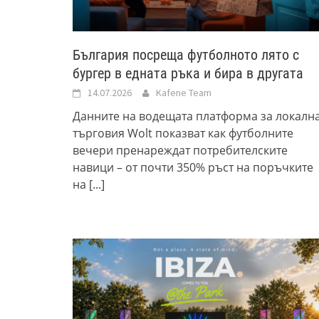
България посреща футболното лято с
бургер в едната ръка и бира в другата
14.07.2026
Kafene Team
Данните на водещата платформа за локалн
търговия Wolt показват как футболните
вечери пренареждат потребителските
навици – от почти 350% ръст на поръчките
на
[...]