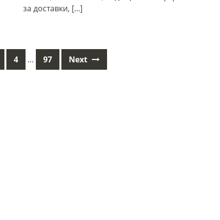
за доставки,
[...]
4
…
97
Next