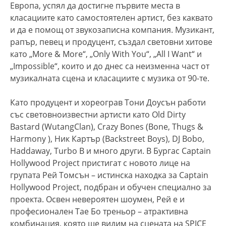
Европа, успял да достигне първите места в
класациите като самостоятелен артист, без каквато
и да е помощ от звукозаписна компания. Музикант,
рапър, певец и продуцент, създал световни хитове
като „More & More“, „Only With You“, „All I Want“ и
„Impossible“, които и до днес са неизменна част от
музикалната сцена и класациите с музика от 90-те.
Като продуцент и хореограв Тони Доусън работи
със световноизвестни артисти като Old Dirty
Bastard (WutangClan), Crazy Bones (Bone, Thugs &
Harmony ), Ник Картър (Backstreet Boys), DJ Bobo,
Haddaway, Turbo B и много други. В Бургас Captain
Hollywood Project пристигат с новото лице на
групата Рей Томсън – истинска находка за Captain
Hollywood Project, подбран и обучен специално за
проекта. Освен невероятен шоумен, Рей е и
професионален Tae Бo треньор – атрактивна
комбинация, която ще видим на сцената на SPICE