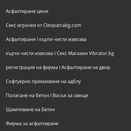
Асфалтиране цени
Секс играчки от Cleopatrabg.com
Асфалтиране
I
кърти чисти извозва
кърти чисти извозва
I
Секс Магазин Vibrator.bg
регистрация на фирма
I
Асфалтиране на двор
Софтуерно премахване на адблу
Полагане на бетон
I
Восък за свещи
Щамповане на Бетон
Фирма за асфалтиране