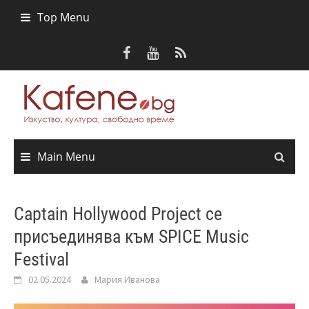
Skip
Top Menu
to
content
Main Menu
Captain Hollywood Project се
присъединява към SPICE Music
Festival
02.05.2024
Мария Иванова