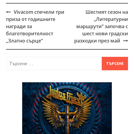
Vivacom спечели три
Шестият сезон на
Post
приза от годишните
„Литературни
navigation
награди за
маршрути“ започва с
благотворителност
шест нови градски
„Златно сърце“
разходки през май
Търсене
за: