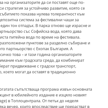
а на организаторите да си поставят още по-
и стратегия за устойчиво развитие, която се
събитието показва нулева толерантност към
депозитна система за фестивални чаши за
 един тон отпадък. В парка отново ще израсне и
артньорство със Софийска вода, която дава
иста питейна вода по време на фестивала.
 разположени пунктове за разделно събиране и
о партньорство с Екопак България. А
сичко това – и тази година организаторите
нимание към градската среда, да комбинират
берат придвижване с градски транспорт,
, което могат да оставят в традиционно
богатата съпътстваща програма извън основната
акцент в юбилейното издание е изцяло новият
tage) в Топлоцентрала. От петък до неделя
ка вечер, които впоследствие ще прерастват в