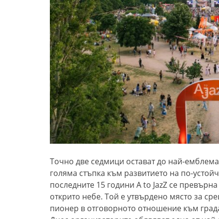
Точно две седмици остават до най-емблема
голяма стъпка към развитието на по-устойч
последните 15 години A to JazZ се превърн
открито небе. Той е утвърдено място за ср
пионер в отговорното отношение към града