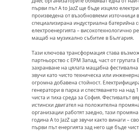
Днес организаторите обявяват една от най-
първи път A to JazZ ще бъде изцяло електр
произведена от възобновяеми източници в
специализирана индустриална батерийна с
електроенергията – високотехнологично реш
мащаб на музикално събитие в България.
Тази ключова трансформация става възмож
партньорство с ЕРМ Запад, част от групата 
захранване на цялата мащабна фестивална 
звучи като чисто техническа или инженерна 
огромна добавена стойност. Електрифицир
генератори в парка и спестяването на над 
чиста и тиха среда за София. Фестивалът вя
истински двигател на положителна промяна,
организации работят заедно, тази промяна 
година A to JazZ ще звучи както винаги – с
първи път енергията зад него ще бъде чист