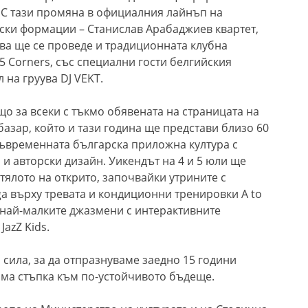
С тази промяна в официалния лайнъп на
ски формации – Станислав Арабаджиев квартет,
ова ще се проведе и традиционната клубна
5 Corners, със специални гости белгийския
 на груува DJ VEKT.
о за всеки с тъкмо обявената на страницата на
азар, който и тази година ще представи близо 60
съвременната българска приложна култура с
и авторски дизайн. Уикендът на 4 и 5 юли ще
тялото на открито, започвайки утрините с
oga върху тревата и кондиционни тренировки A to
а най-малките джазмени с интерактивните
azZ Kids.
 сила, за да отпразнуваме заедно 15 години
яма стъпка към по-устойчивото бъдеще.