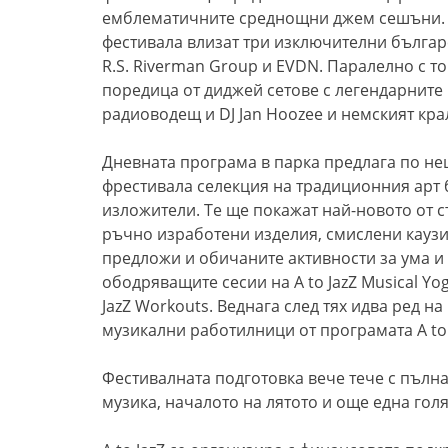
емблематичните среднощни джем сешъни. 
фестивала влизат три изключителни българ
R.S. Riverman Group и EVDN. Паралелно с т
поредица от диджей сетове с легендарните 
радиоводещ и DJ Jan Hoozee и немският крал
Дневната програма в парка предлага по нещ
фрестивала селекция на традиционния арт б
изложители. Те ще покажат най-новото от 
ръчно изработени изделия, смислени каузи 
предложи и обичаните активности за ума и 
ободряващите сесии на A to JazZ Musical Y
JazZ Workouts. Веднага след тях идва ред н
музикални работилници от програмата A to J
Фестивалната подготовка вече тече с пълна
музика, началото на лятото и още една гол