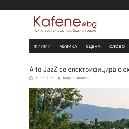
Skip
to
content
ФИЛМИ
МУЗИКА
СЦЕНА
СЛОВО
A to JazZ се електрифицира с е
18.06.2026
Мария Иванова