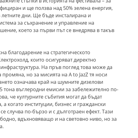
важните стъпки в историята на фестивала – за
ифициран и ще ползва над 50% зелена енергия,
 летните дни. Ще бъде инсталирана и
истема за съхранение и управление на
ение, което за първи път се внедрява в такъв
на благодарение на стратегическото
Електрохолд, които осигуряват директно
инфраструктура. На пръв поглед това може да
промяна, но за мисията на A to JazZ тя носи
ането означава край на шумните дизелови
15 тона въглеродни емисии за забележително по-
рва, че културните събития могат да бъдат
 а когато институции, бизнес и граждански
се случва по-бързо и с дълготраен ефект. Тази
вободно, вдъхновяващо и на световно ниво, но за
а.