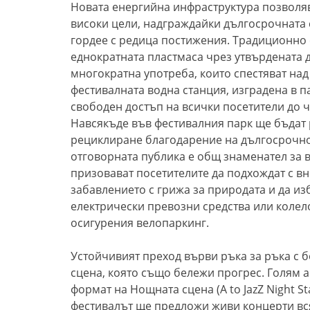
Новата енергийна инфраструктура позволяв
високи цели, надграждайки дългосрочната с
гордее с редица постижения. Традиционно 
еднократната пластмаса чрез утвърдената 
многократна употреба, които спестяват над
фестивалната водна станция, изградена в п
свободен достъп на всички посетители до ч
Навсякъде във фестивалния парк ще бъдат
рециклиране благодарение на дългосрочнот
отговорната публика е общ знаменател за в
призовават посетителите да подхождат с в
забавлението с грижа за природата и да из
електрически превозни средства или колело
осигурения велопаркинг.
Устойчивият преход върви ръка за ръка с 
сцена, която също бележи прогрес. Голям 
формат на Нощната сцена (A to JazZ Night S
фестивалът ще предложи живи концерти вся