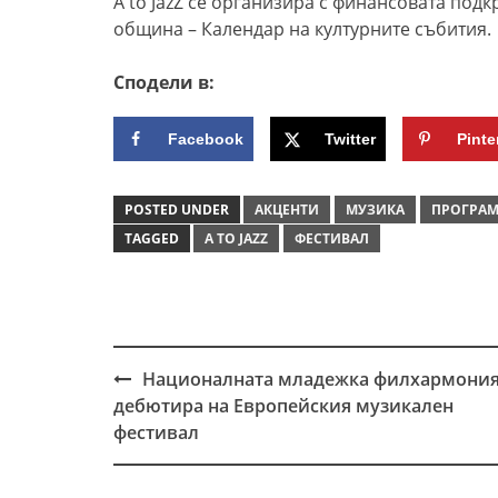
A to JazZ се организира с финансовата под
община – Календар на културните събития.
Сподели в:
Facebook
Twitter
Pinte
POSTED UNDER
АКЦЕНТИ
МУЗИКА
ПРОГРА
TAGGED
A TO JAZZ
ФЕСТИВАЛ
Националната младежка филхармони
Post
дебютира на Европейския музикален
navigation
фестивал