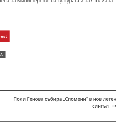
крепа на Министерство на културата и на Столична
rest
МА
я
Поли Генова събира „Спомени“ в нов летен
сингъл