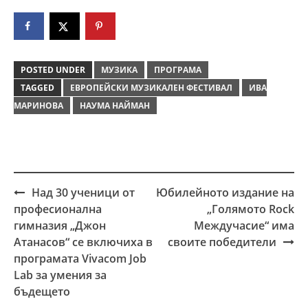
POSTED UNDER
МУЗИКА
ПРОГРАМА
TAGGED
ЕВРОПЕЙСКИ МУЗИКАЛЕН ФЕСТИВАЛ
ИВА
МАРИНОВА
НАУМА НАЙМАН
Над 30 ученици от
Юбилейното издание на
Post
професионална
„Голямото Rock
navigation
гимназия „Джон
Междучасие“ има
Атанасов“ се включиха в
своите победители
програмата Vivacom Job
Lab за умения за
бъдещето