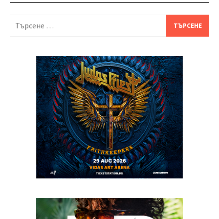
Търсене
за: