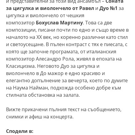
и представителни за този вид ансамбъл –
Соната
за цигулка и виолончело от
Равел
и
Дуо №1
за
цигулка и виолончело от чешкия
композитор
Бохуслав Мартину
. Това са две
композиции, писани почти по едно и също време в
началото на ХХ век, но коренно различни като стил
и светоусещане. В пълен контраст с тях е пиесата, с
която ще започне програмата, от италианския
композитор Алесандро Рола, живял в епохата на
Класицизма. Неговото Дуо за цигулка и
виолончело в До мажор е едно красиво и
елегантно допълнение за вечерта, което по думите
на Наума Найман, подхожда особено добре към
стилната обстановка на залата.
Вижте прикачени пълния текст на съобщението,
снимки и афиш на концерта.
Сподели в: