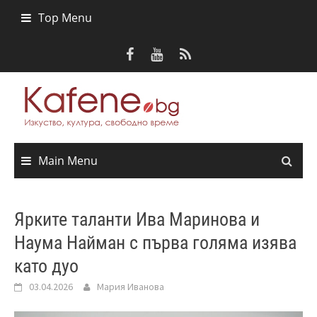
Skip
Top Menu
to
content
Main Menu
Ярките таланти Ива Маринова и
Наума Найман с първа голяма изява
като дуо
03.04.2026
Мария Иванова