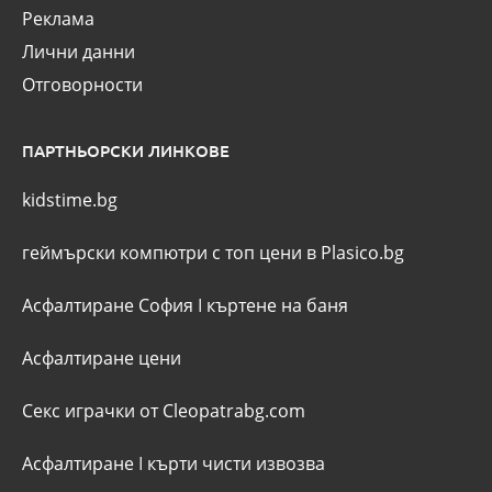
Реклама
Лични данни
Отговорности
ПАРТНЬОРСКИ ЛИНКОВЕ
kidstime.bg
геймърски компютри с топ цени в Plasico.bg
Асфалтиране София
I
къртене на баня
Асфалтиране цени
Секс играчки от Cleopatrabg.com
Асфалтиране
I
кърти чисти извозва