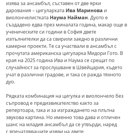
изява за ансамбъл, съставен от две ярки
дарования – цигуларката
Ива Маринова
и
виолончелистката
Наума Найман
. Дуото е
създадено едва през миналата година, макар още в
ученическите си години в София двете
изпълнителки да са свирили заедно в различни
камерни проекти. Те са участвали в ансамбъл с
прочутата американска цигуларка Мидори Гото. В
края на 2025 година Ива и Наума се срещат по
случайност за прослушване в Швейцария, където
учат в различни градове, и така се ражда тяхното
дуо.
Рядката комбинация на цигулка и виолончело без
съпровод е предизвикателство както за
репертоара, така и за изграждането на плътна
звукова картина. Но именно това дава и отличен
шанс на младия ансамбъл да се утвърди, наред
с впечатляващите изяви на двете