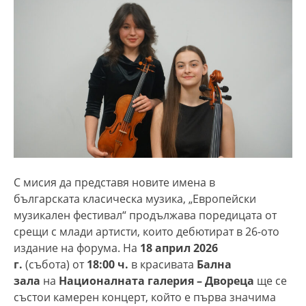
С мисия да представя новите имена в
българската класическа музика, „Европейски
музикален фестивал“ продължава поредицата от
срещи с млади артисти, които дебютират в 26-ото
издание на форума. На
18 април 2026
г.
(събота) от
18:00 ч.
в красивата
Бална
зала
на
Национална
та
галерия
– Двореца
ще се
състои камерен концерт, който е първа значима