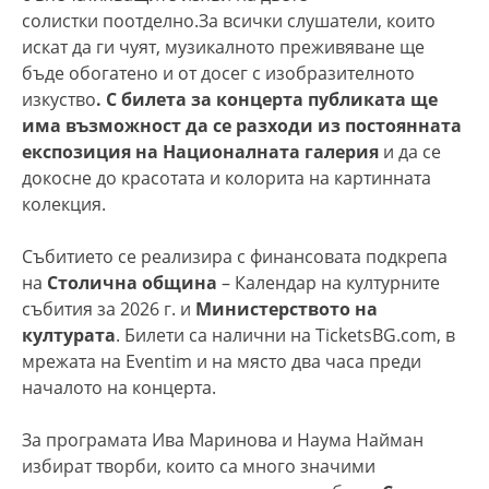
солистки поотделно.За всички слушатели, които
искат да ги чуят, музикалното преживяване ще
бъде обогатено и от досег с изобразителното
изкуство
. С билета за концерта публиката ще
има възможност да се разходи из постоянната
експозиция на Националната галерия
и да се
докосне до красотата и колорита на картинната
колекция.
Събитието се реализира с финансовата подкрепа
на
Столична община
– Календар на културните
събития за 2026 г. и
Министерството на
културата
. Билети са налични на TicketsBG.com, в
мрежата на Eventim и на място два часа преди
началото на концерта.
За програмата Ива Маринова и Наума Найман
избират творби, които са много значими